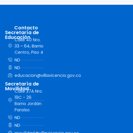
Contacto
Secretaría de
Educación
Calle 40 Nro.
33 - 64, Barrio
Centro, Piso 4
ND
ND
educacion@villavicencio.gov.co
Secretaría de
Movilidad
Calle 37A Nro.
19C - 26
Barrio Jordán
Paraíso
ND
ND
movilidad@villavicencio.gov.co