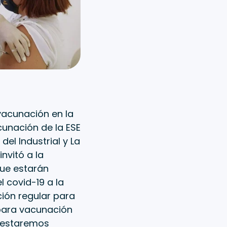
 vacunación en la
cunación de la ESE
del Industrial y La
invitó a la
que estarán
l covid-19 a la
ión regular para
 para vacunación
y estaremos