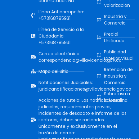
conmutador: ND
Valorización
Línea Anticorrupción:
Industría y
+573168785931
Comercio
Línea de Servicio a la
Predial
Ciudadanía:
Unificado
+573168785931
Publicidad
Correo electrónico:
Exterior Visual
correspondencia@villavicencio.gov.co
Retención de
Mapa del Sitio
Industría y
Notificaciones Judiciales:
Comercio
juridicanotificaciones@villavicencio.gov.co
Sobretasa a
Acciones de tutela: Las notificaciones
la Gasolina
judiciales, requerimientos previos,
incidentes de desacato e informe de los
sectores, deben ser radicadas
únicamente y exclusivamente en el
buzón de correo: