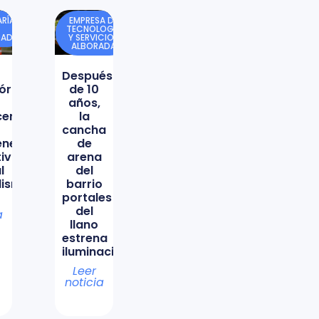
RÍA
EMPRESA DE
TECNOLOGÍA
DAD
Y SERVICIOS
ALBORADA
Después
órica
de 10
años,
icencio
la
cancha
ene
de
tiva
arena
l
del
lismo
barrio
portales
del
a
llano
estrena
iluminación
Leer
noticia