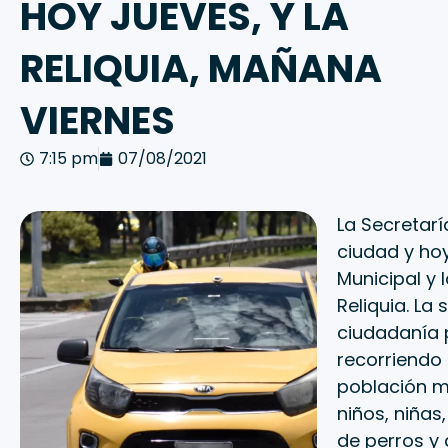
HOY JUEVES, Y LA
RELIQUIA, MAÑANA
VIERNES
7:15 pm
07/08/2021
La Secretarí
ciudad y hoy
Municipal y 
Reliquia. La 
ciudadanía p
recorriendo 
población m
niños, niña
de perros y