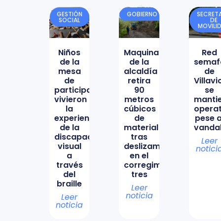
GESTIÓN
GOBIERNO
SECRETA
SOCIAL
DE
MOVILI
Niños
Maquinaria
Red
de la
de la
semaf
mesa
alcaldía
de
de
retira
Villav
participación
90
se
vivieron
metros
manti
la
cúbicos
opera
experiencia
de
pese a
de la
material
vanda
discapacidad
tras
Leer
visual
deslizamiento
notici
a
en el
través
corregimiento
del
tres
braille
Leer
noticia
Leer
noticia