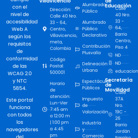
Villavicencio
de
Alumbrado
Educación
con el
Calle
Dirección:
Público
nivel de
40 Nro.
Calle 40 Nro.
accesibilidad
33 -
Alumbrado
33 - 64,
64,
Web A
Público
Centro,
Barrio
Declarativo
Villavicencio,
según los
Centro,
meta,
requisitos
Contribución
Piso 4
Colombia
de
Plusvalía
ND
conformidad
Código
ND
Delineación
de las
Postal:
Urbana
educacion
500001
WCAG 2.0
Secretaría
y NTC
Espectáculos
Horario
de
5854.
Públicos
Movilidad
de
Calle
atención:
Impuesto
37A
Este portal
Lun-Vier
de
Nro.
funciona
7:45 am
Valorización
19C -
con todos
a 12:00 m
26
los
| 1:00 pm
Industría
Barrio
a 4:45
navegadores
y
Jordán
pm
Comercio
del
Paraíso