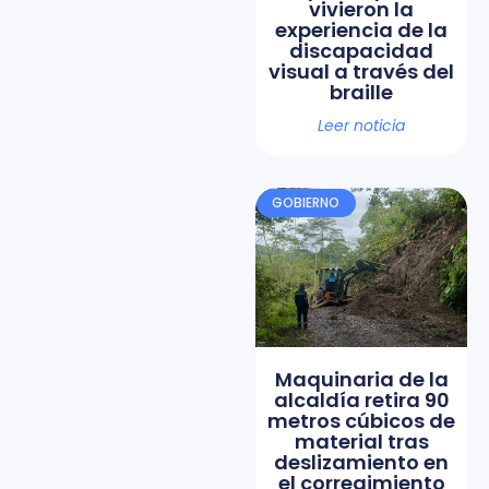
vivieron la
experiencia de la
discapacidad
visual a través del
braille
Leer noticia
GOBIERNO
Maquinaria de la
alcaldía retira 90
metros cúbicos de
material tras
deslizamiento en
el corregimiento