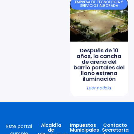
EMPRESA DE TECNOLOGÍA Y
SERVICIOS ALBORADA
Después de 10
años, la cancha
de arena del
barrio portales del
llano estrena
iluminación
Leer noticia
Alcaldía
Impuestos
Contacto
Este portal
de
Municipales
Secretaría
cumple