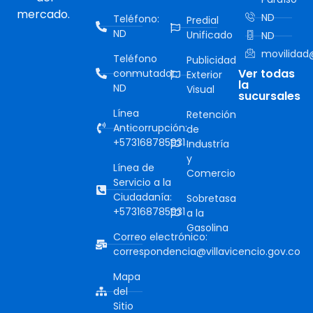
mercado.
ND
Teléfono:
Predial
ND
Unificado
ND
movilidad@
Teléfono
Publicidad
Ver todas
conmutador:
Exterior
la
ND
Visual
sucursales
Línea
Retención
Anticorrupción:
de
+573168785931
Industría
y
Línea de
Comercio
Servicio a la
Ciudadanía:
Sobretasa
+573168785931
a la
Gasolina
Correo electrónico:
correspondencia@villavicencio.gov.co
Mapa
del
Sitio