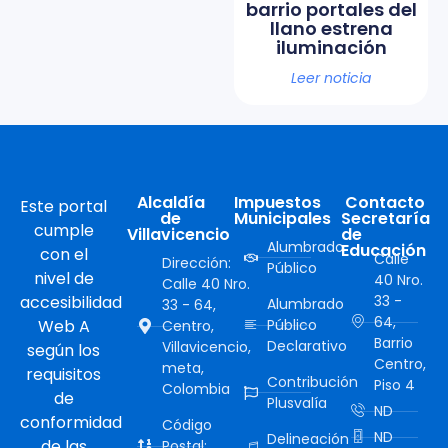
barrio portales del
llano estrena
iluminación
Leer noticia
Alcaldía
Impuestos
Contacto
Este portal
de
Municipales
Secretaría
cumple
Villavicencio
de
Alumbrado
Educación
con el
Calle
Dirección:
Público
nivel de
40 Nro.
Calle 40 Nro.
accesibilidad
33 -
Alumbrado
33 - 64,
64,
Web A
Público
Centro,
Barrio
Declarativo
Villavicencio,
según los
Centro,
meta,
requisitos
Contribución
Piso 4
Colombia
de
Plusvalía
ND
conformidad
Código
ND
Delineación
de las
Postal: