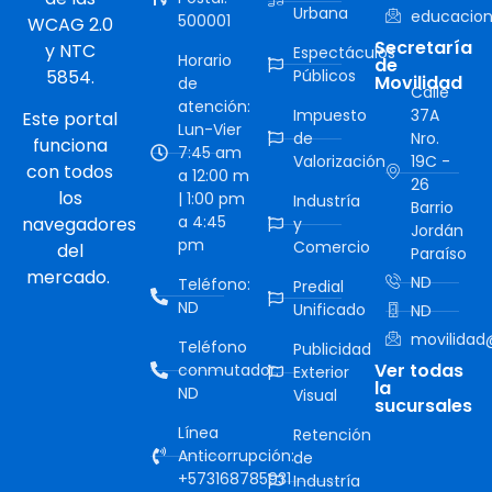
Urbana
educacion
500001
WCAG 2.0
Secretaría
y NTC
Espectáculos
Horario
de
5854.
Públicos
Movilidad
de
Calle
atención:
Impuesto
37A
Este portal
Lun-Vier
de
Nro.
funciona
7:45 am
Valorización
19C -
con todos
a 12:00 m
26
los
| 1:00 pm
Industría
Barrio
a 4:45
navegadores
y
Jordán
pm
Comercio
del
Paraíso
mercado.
ND
Teléfono:
Predial
ND
Unificado
ND
movilidad@
Teléfono
Publicidad
Ver todas
conmutador:
Exterior
la
ND
Visual
sucursales
Línea
Retención
Anticorrupción:
de
+573168785931
Industría