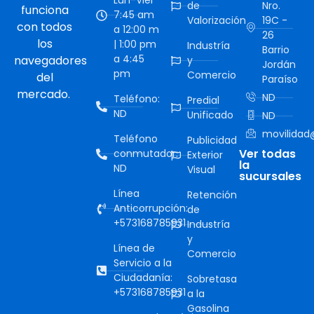
Lun-Vier
de
Nro.
funciona
7:45 am
Valorización
19C -
con todos
a 12:00 m
26
los
| 1:00 pm
Industría
Barrio
a 4:45
navegadores
y
Jordán
pm
Comercio
del
Paraíso
mercado.
ND
Teléfono:
Predial
ND
Unificado
ND
movilidad@
Teléfono
Publicidad
Ver todas
conmutador:
Exterior
la
ND
Visual
sucursales
Línea
Retención
Anticorrupción:
de
+573168785931
Industría
y
Línea de
Comercio
Servicio a la
Ciudadanía:
Sobretasa
+573168785931
a la
Gasolina