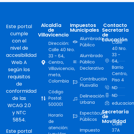
Alcaldía
Impuestos
Contacto
Este portal
de
Municipales
Secretaría
cumple
Villavicencio
de
Alumbrado
Educación
con el
Calle
Dirección:
Público
nivel de
40 Nro.
Calle 40 Nro.
accesibilidad
33 -
Alumbrado
33 - 64,
64,
Web A
Público
Centro,
Barrio
Declarativo
Villavicencio,
según los
Centro,
meta,
requisitos
Contribución
Piso 4
Colombia
de
Plusvalía
ND
conformidad
Código
ND
Delineación
de las
Postal:
Urbana
educacion
500001
WCAG 2.0
Secretaría
y NTC
Espectáculos
Horario
de
5854.
Públicos
Movilidad
de
Calle
atención:
Impuesto
37A
Este portal