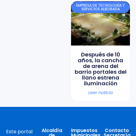
EMPRESA DE TECNOLOGÍA Y
SERVICIOS ALBORADA
Después de 10
años, la cancha
de arena del
barrio portales del
llano estrena
iluminación
Leer noticia
Alcaldía
Impuestos
Contacto
Este portal
de
Municipales
Secretaría