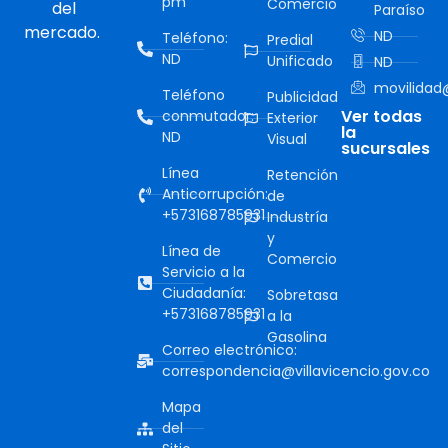
pm
Comercio
del
Paraíso
mercado.
ND
Teléfono:
Predial
ND
Unificado
ND
movilidad@
Teléfono
Publicidad
Ver todas
conmutador:
Exterior
la
ND
Visual
sucursales
Línea
Retención
Anticorrupción:
de
+573168785931
Industría
y
Línea de
Comercio
Servicio a la
Ciudadanía:
Sobretasa
+573168785931
a la
Gasolina
Correo electrónico:
correspondencia@villavicencio.gov.co
Mapa
del