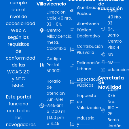
cumple
Villavicencio
de
Alumbrado
Educación
con el
Calle
Dirección:
Público
nivel de
40 Nro.
Calle 40 Nro.
accesibilidad
33 -
Alumbrado
33 - 64,
64,
Web A
Público
Centro,
Barrio
Declarativo
Villavicencio,
según los
Centro,
meta,
requisitos
Contribución
Piso 4
Colombia
de
Plusvalía
ND
conformidad
Código
ND
Delineación
de las
Postal:
Urbana
educacion
500001
WCAG 2.0
Secretaría
y NTC
Espectáculos
Horario
de
5854.
Públicos
Movilidad
de
Calle
atención:
Impuesto
37A
Este portal
Lun-Vier
de
Nro.
funciona
7:45 am
Valorización
19C -
con todos
a 12:00 m
26
los
| 1:00 pm
Industría
Barrio
a 4:45
navegadores
y
Jordán