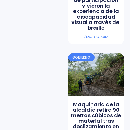
de participación
vivieron la
experiencia de la
discapacidad
visual a través del
braille
Leer noticia
GOBIERNO
Maquinaria de la
alcaldía retira 90
metros cúbicos de
material tras
deslizamiento en