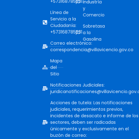
+573168785931
Industría
y
Línea de
Comercio
Servicio a la
Ciudadanía:
Sobretasa
+573168785931
a la
Gasolina
Correo electrónico:
correspondencia@villavicencio.gov.co
Mapa
del
Sitio
Notificaciones Judiciales:
juridicanotificaciones@villavicencio.gov.
Acciones de tutela: Las notificaciones
judiciales, requerimientos previos,
incidentes de desacato e informe de los
sectores, deben ser radicadas
únicamente y exclusivamente en el
buzón de correo: