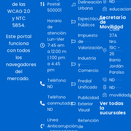
ND
Delineación
de las
Postal:
Urbana
educacion
500001
WCAG 2.0
Secretaría
y NTC
Espectáculos
Horario
de
5854.
Públicos
Movilidad
de
Calle
atención:
Impuesto
37A
Este portal
Lun-Vier
de
Nro.
funciona
7:45 am
Valorización
19C -
con todos
a 12:00 m
26
los
| 1:00 pm
Industría
Barrio
a 4:45
navegadores
y
Jordán
pm
Comercio
del
Paraíso
mercado.
ND
Teléfono:
Predial
ND
Unificado
ND
movilidad@
Teléfono
Publicidad
Ver todas
conmutador:
Exterior
la
ND
Visual
sucursales
Línea
Retención
Anticorrupción:
de