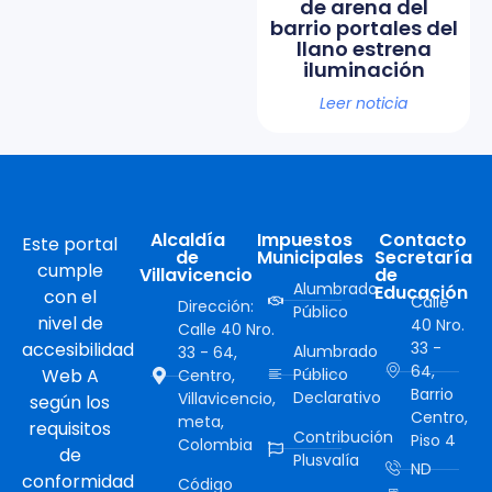
de arena del
barrio portales del
llano estrena
iluminación
Leer noticia
Alcaldía
Impuestos
Contacto
Este portal
de
Municipales
Secretaría
cumple
Villavicencio
de
Alumbrado
Educación
con el
Calle
Dirección:
Público
nivel de
40 Nro.
Calle 40 Nro.
accesibilidad
33 -
Alumbrado
33 - 64,
64,
Web A
Público
Centro,
Barrio
Declarativo
Villavicencio,
según los
Centro,
meta,
requisitos
Contribución
Piso 4
Colombia
de
Plusvalía
ND
conformidad
Código