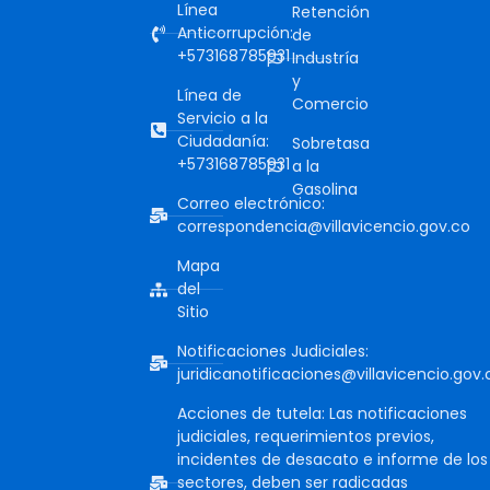
Línea
Retención
Anticorrupción:
de
+573168785931
Industría
y
Línea de
Comercio
Servicio a la
Ciudadanía:
Sobretasa
+573168785931
a la
Gasolina
Correo electrónico:
correspondencia@villavicencio.gov.co
Mapa
del
Sitio
Notificaciones Judiciales:
juridicanotificaciones@villavicencio.gov.
Acciones de tutela: Las notificaciones
judiciales, requerimientos previos,
incidentes de desacato e informe de los
sectores, deben ser radicadas