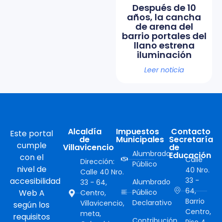
Después de 10
años, la cancha
de arena del
barrio portales del
llano estrena
iluminación
Leer noticia
Alcaldía
Impuestos
Contacto
Este portal
de
Municipales
Secretaría
cumple
Villavicencio
de
Alumbrado
Educación
con el
Calle
Dirección:
Público
nivel de
40 Nro.
Calle 40 Nro.
accesibilidad
33 -
Alumbrado
33 - 64,
64,
Web A
Público
Centro,
Barrio
Declarativo
Villavicencio,
según los
Centro,
meta,
requisitos
Contribución