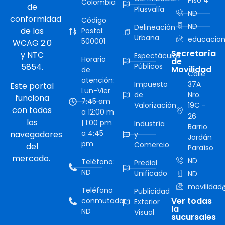
Piso 4
Colombia
de
Plusvalía
ND
conformidad
Código
ND
Delineación
de las
Postal:
Urbana
educacion
500001
WCAG 2.0
Secretaría
y NTC
Espectáculos
Horario
de
5854.
Públicos
Movilidad
de
Calle
atención:
Impuesto
37A
Este portal
Lun-Vier
de
Nro.
funciona
7:45 am
Valorización
19C -
con todos
a 12:00 m
26
los
| 1:00 pm
Industría
Barrio
a 4:45
navegadores
y
Jordán
pm
Comercio
del
Paraíso
mercado.
ND
Teléfono:
Predial
ND
Unificado
ND
movilidad@
Teléfono
Publicidad
Ver todas
conmutador:
Exterior
la
ND
Visual
sucursales