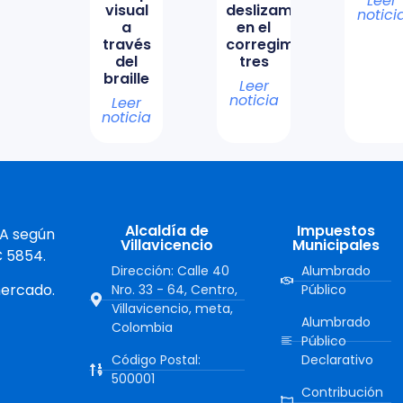
Leer
visual
deslizamiento
notici
a
en el
través
corregimiento
del
tres
braille
Leer
noticia
Leer
noticia
Alcaldía de
Impuestos
 A según
Villavicencio
Municipales
C 5854.
Dirección: Calle 40
Alumbrado
mercado.
Nro. 33 - 64, Centro,
Público
Villavicencio, meta,
Alumbrado
Colombia
Público
Código Postal:
Declarativo
500001
Contribución