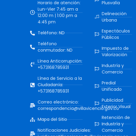
Horario de atención:
Plusvalía
Lun-Vier 7:45 am a
Delineación
12:00 m | 1:00 pm a
Urbana
4:45 pm
Espectáculos
Teléfono: ND
Públicos
Teléfono
Impuesto de
conmutador: ND
Valorización
Línea Anticorrupción:
Industría y
+573168785931
Comercio
Línea de Servicio a la
Predial
Ciudadanía:
Unificado
+573168785931
Publicidad
Correo electrónico:
Exterior Visual
correspondencia@villavicencio.gov.co
Retención de
Mapa del Sitio
Industría y
Notificaciones Judiciales:
Comercio