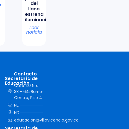
del
a
llano
estrena
iluminación
Leer
noticia
Contacto
Secretaría de
Educación
Calle 40 Nro.
33 - 64, Barrio
Centro, Piso 4
ND
ND
educacion@villavicencio.gov.co
Secretaría de