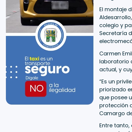
El montaje d
Aldesarrollo
colegio y pa
Secretaría 
electromecá
Carmen Emilc
laboratorio 
actual, y cu
“Es un privi
priorizado e
que posee u
protección d
Camargo de 
Entre tanto,