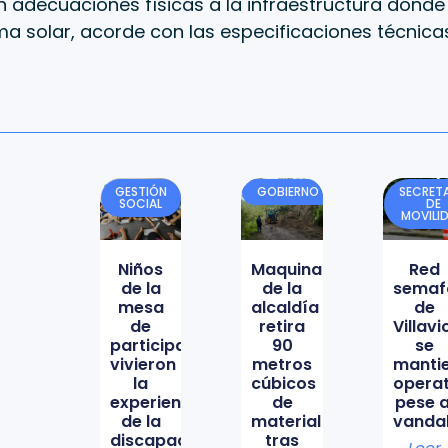
 adecuaciones físicas a la infraestructura donde
a solar, acorde con las especificaciones técnicas
GESTIÓN
GOBIERNO
SECRETA
SOCIAL
DE
MOVILI
Niños
Maquinaria
Red
de la
de la
semaf
mesa
alcaldía
de
de
retira
Villav
participación
90
se
vivieron
metros
manti
la
cúbicos
opera
experiencia
de
pese a
de la
material
vanda
discapacidad
tras