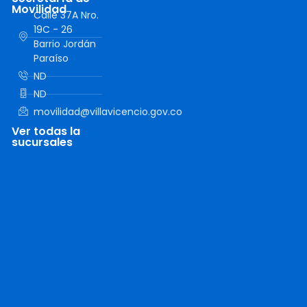
Movilidad
Calle 37A Nro.
19C - 26
Barrio Jordán
Paraíso
ND
ND
movilidad@villavicencio.gov.co
Ver todas la
sucursales