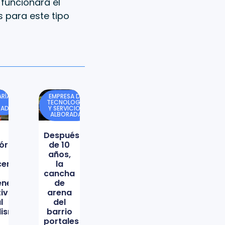
 funcionará el
 para este tipo
RÍA
EMPRESA DE
TECNOLOGÍA
DAD
Y SERVICIOS
ALBORADA
Después
órica
de 10
años,
icencio
la
cancha
ene
de
tiva
arena
l
del
lismo
barrio
portales