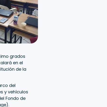
écimo grados
alará en el
titución de la
arco del
s y vehículos
 del Fondo de
age).