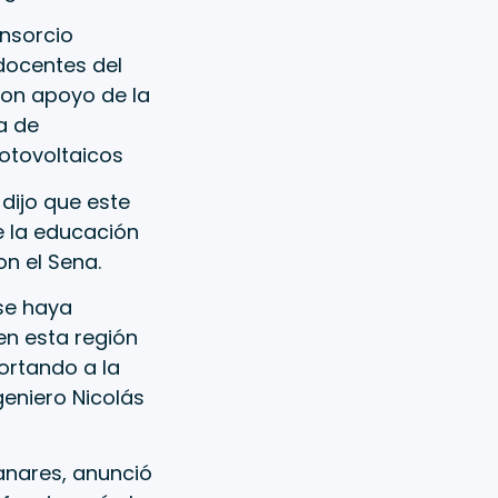
onsorcio
 docentes del
con apoyo de la
a de
otovoltaicos
dijo que este
e la educación
on el Sena.
 se haya
en esta región
ortando a la
geniero Nicolás
zanares, anunció