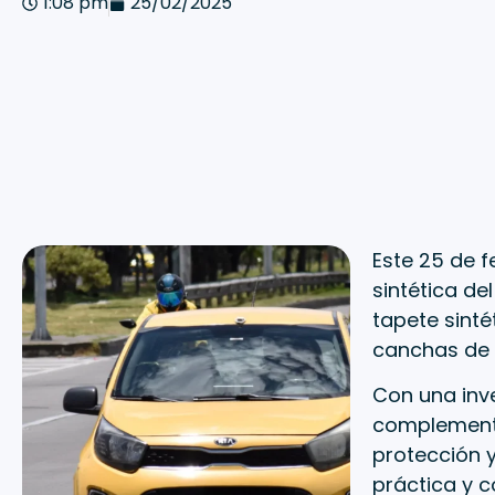
1:08 pm
25/02/2025
Este 25 de f
sintética de
tapete sinté
canchas de 
Con una inv
complementa
protección y
práctica y 