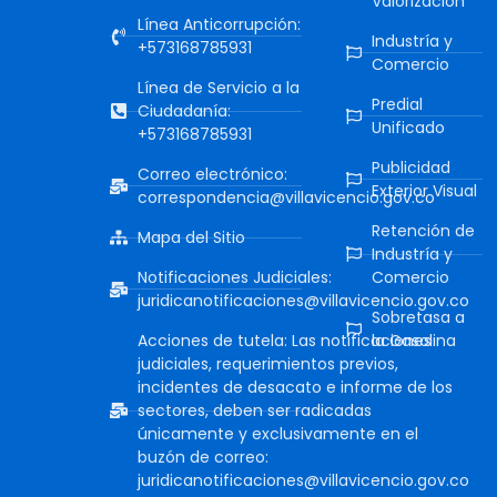
Valorización
Línea Anticorrupción:
Industría y
+573168785931
Comercio
Línea de Servicio a la
Predial
Ciudadanía:
Unificado
+573168785931
Publicidad
Correo electrónico:
Exterior Visual
correspondencia@villavicencio.gov.co
Retención de
Mapa del Sitio
Industría y
Notificaciones Judiciales:
Comercio
juridicanotificaciones@villavicencio.gov.co
Sobretasa a
Acciones de tutela: Las notificaciones
la Gasolina
judiciales, requerimientos previos,
incidentes de desacato e informe de los
sectores, deben ser radicadas
únicamente y exclusivamente en el
buzón de correo:
juridicanotificaciones@villavicencio.gov.co