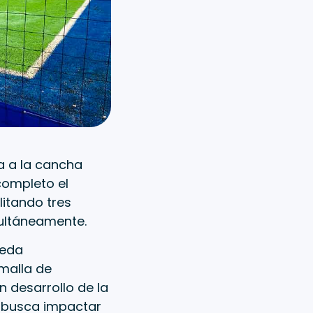
sa a la cancha
completo el
litando tres
multáneamente.
ueda
malla de
 desarrollo de la
 busca impactar