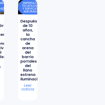
RÍA
EMPRESA DE
TECNOLOGÍA
DAD
Y SERVICIOS
ALBORADA
Después
órica
de 10
años,
icencio
la
cancha
ene
de
tiva
arena
l
del
lismo
barrio
portales
del
a
llano
estrena
iluminación
Leer
noticia