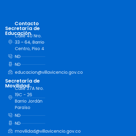
Contacto
Secretaría de
Educación
Calle 40 Nro.
33 - 64, Barrio
Centro, Piso 4
ND
ND
educacion@villavicencio.gov.co
Secretaría de
Movilidad
Calle 37A Nro.
19C - 26
Barrio Jordán
Paraíso
ND
ND
movilidad@villavicencio.gov.co