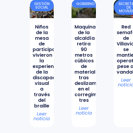
GESTIÓN
GOBIERNO
SECRETA
SOCIAL
DE
MOVILI
Niños
Maquinaria
Red
de la
de la
semaf
mesa
alcaldía
de
de
retira
Villav
participación
90
se
vivieron
metros
manti
la
cúbicos
opera
experiencia
de
pese a
de la
material
vanda
discapacidad
tras
Leer
visual
deslizamiento
notici
a
en el
través
corregimiento
del
tres
braille
Leer
noticia
Leer
noticia