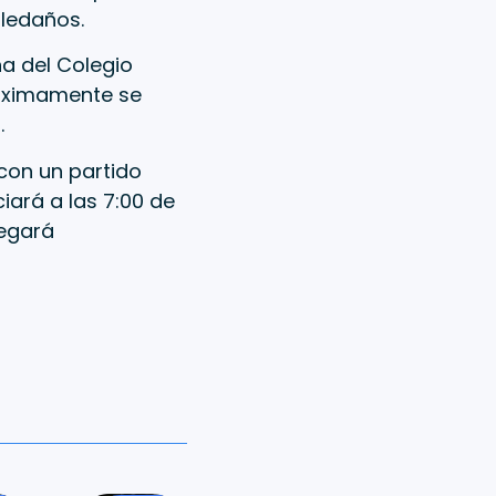
aledaños.
na del Colegio
óximamente se
.
con un partido
ciará a las 7:00 de
regará