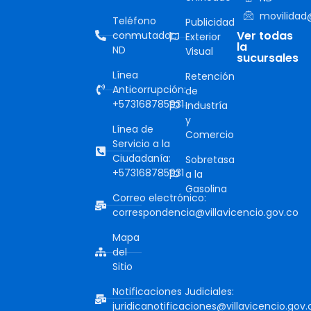
movilidad@
Teléfono
Publicidad
Ver todas
conmutador:
Exterior
la
ND
Visual
sucursales
Línea
Retención
Anticorrupción:
de
+573168785931
Industría
y
Línea de
Comercio
Servicio a la
Ciudadanía:
Sobretasa
+573168785931
a la
Gasolina
Correo electrónico:
correspondencia@villavicencio.gov.co
Mapa
del
Sitio
Notificaciones Judiciales:
juridicanotificaciones@villavicencio.gov.