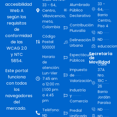
accesibilidad
33 -
Alumbrado
33 - 64,
64,
Web A
Público
Centro,
Barrio
Declarativo
Villavicencio,
según los
Centro,
meta,
requisitos
Contribución
Piso 4
Colombia
de
Plusvalía
ND
conformidad
Código
ND
Delineación
de las
Postal:
Urbana
educacion
500001
WCAG 2.0
Secretaría
y NTC
Espectáculos
Horario
de
5854.
Públicos
Movilidad
de
Calle
atención:
Impuesto
37A
Este portal
Lun-Vier
de
Nro.
funciona
7:45 am
Valorización
19C -
con todos
a 12:00 m
26
los
| 1:00 pm
Industría
Barrio
a 4:45
navegadores
y
Jordán
pm
Comercio
del
Paraíso
mercado.
ND
Teléfono:
Predial
ND
Unificado
ND