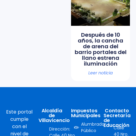
Después de 10
años, la cancha
de arena del
barrio portales del
llano estrena
iluminación
Leer noticia
Alcaldía
Impuestos
Contacto
Este portal
de
Municipales
Secretaría
cumple
Villavicencio
de
Alumbrado
Educación
con el
Calle
Dirección:
Público
nivel de
40 Nro.
Calle 40 Nro.