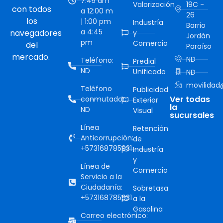
7:45 am
Valorización
19C -
con todos
a 12:00 m
26
los
| 1:00 pm
Industría
Barrio
a 4:45
navegadores
y
Jordán
pm
Comercio
del
Paraíso
mercado.
ND
Teléfono:
Predial
ND
Unificado
ND
movilidad@
Teléfono
Publicidad
Ver todas
conmutador:
Exterior
la
ND
Visual
sucursales
Línea
Retención
Anticorrupción:
de
+573168785931
Industría
y
Línea de
Comercio
Servicio a la
Ciudadanía:
Sobretasa
+573168785931
a la
Gasolina
Correo electrónico: