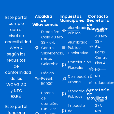
Alcaldía
Impuestos
Contacto
Este portal
de
Municipales
Secretaría
cumple
Villavicencio
de
Alumbrado
Educación
con el
Calle
Dirección:
Público
nivel de
40 Nro.
Calle 40 Nro.
accesibilidad
33 -
Alumbrado
33 - 64,
64,
Web A
Público
Centro,
Barrio
Declarativo
Villavicencio,
según los
Centro,
meta,
requisitos
Contribución
Piso 4
Colombia
de
Plusvalía
ND
conformidad
Código
ND
Delineación
de las
Postal:
Urbana
educacion
500001
WCAG 2.0
Secretaría
y NTC
Espectáculos
Horario
de
5854.
Públicos
Movilidad
de
Calle
atención:
Impuesto
37A
Este portal
Lun-Vier
de
Nro.
funciona