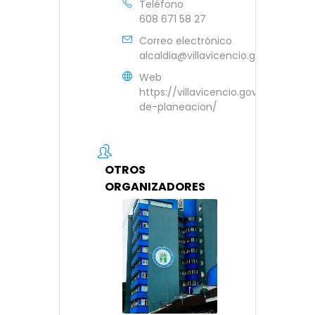
Teléfono
608 671 58 27
Correo electrónico
alcaldia@villavicencio.gov.co
Web
https://villavicencio.gov.co/alcaldi
de-planeacion/
OTROS
ORGANIZADORES