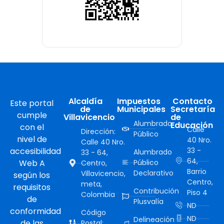
Alcaldía
Impuestos
Contacto
Este portal
de
Municipales
Secretaría
cumple
Villavicencio
de
Alumbrado
Educación
con el
Calle
Dirección:
Público
nivel de
40 Nro.
Calle 40 Nro.
accesibilidad
33 -
Alumbrado
33 - 64,
64,
Web A
Público
Centro,
Barrio
Declarativo
Villavicencio,
según los
Centro,
meta,
requisitos
Contribución
Piso 4
Colombia
de
Plusvalía
ND
conformidad
Código
ND
Delineación
de las
Postal: