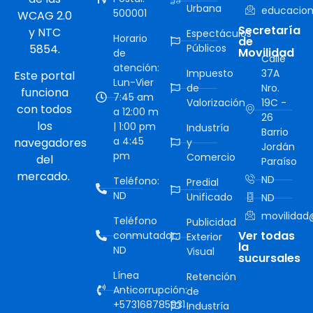
Urbana
educacion
500001
WCAG 2.0
Secretaría
y NTC
Espectáculos
Horario
de
5854.
Públicos
Movilidad
de
Calle
atención:
Impuesto
37A
Este portal
Lun-Vier
de
Nro.
funciona
7:45 am
Valorización
19C -
con todos
a 12:00 m
26
los
| 1:00 pm
Industría
Barrio
a 4:45
navegadores
y
Jordán
pm
Comercio
del
Paraíso
mercado.
ND
Teléfono:
Predial
ND
Unificado
ND
movilidad@
Teléfono
Publicidad
Ver todas
conmutador:
Exterior
la
ND
Visual
sucursales
Línea
Retención
Anticorrupción:
de
+573168785931
Industría