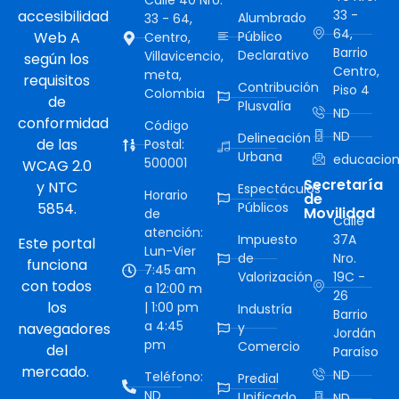
Calle 40 Nro.
accesibilidad
33 -
Alumbrado
33 - 64,
64,
Web A
Público
Centro,
Barrio
Declarativo
Villavicencio,
según los
Centro,
meta,
requisitos
Contribución
Piso 4
Colombia
de
Plusvalía
ND
conformidad
Código
ND
Delineación
de las
Postal:
Urbana
educacion
500001
WCAG 2.0
Secretaría
y NTC
Espectáculos
Horario
de
5854.
Públicos
Movilidad
de
Calle
atención:
Impuesto
37A
Este portal
Lun-Vier
de
Nro.
funciona
7:45 am
Valorización
19C -
con todos
a 12:00 m
26
los
| 1:00 pm
Industría
Barrio
a 4:45
navegadores
y
Jordán
pm
Comercio
del
Paraíso
mercado.
ND
Teléfono:
Predial
ND
Unificado
ND