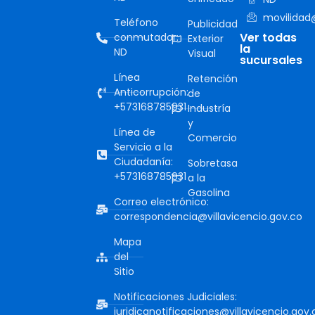
movilidad@
Teléfono
Publicidad
Ver todas
conmutador:
Exterior
la
ND
Visual
sucursales
Línea
Retención
Anticorrupción:
de
+573168785931
Industría
y
Línea de
Comercio
Servicio a la
Ciudadanía:
Sobretasa
+573168785931
a la
Gasolina
Correo electrónico:
correspondencia@villavicencio.gov.co
Mapa
del
Sitio
Notificaciones Judiciales:
juridicanotificaciones@villavicencio.gov.