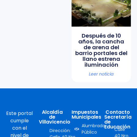
Después de 10
años, la cancha
de arena del
barrio portales del
llano estrena
iluminación
Leer noticia
Alcaldía
Impuestos
Contacto
Este portal
de
Municipales
Secretaría
cumple
Villavicencio
de
Alumbrado
Educación
con el
Calle
Dirección:
Público
nivel de
40 Nro.