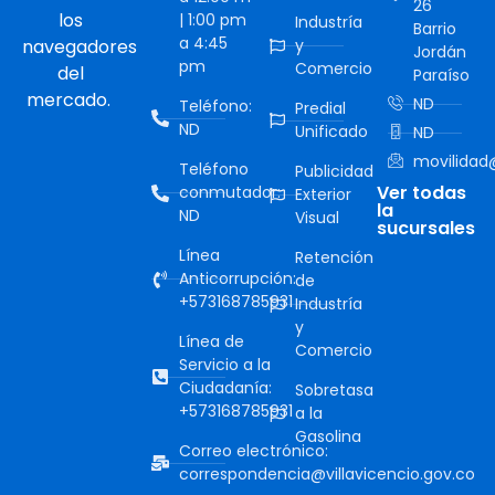
26
los
| 1:00 pm
Industría
Barrio
a 4:45
navegadores
y
Jordán
pm
Comercio
del
Paraíso
mercado.
ND
Teléfono:
Predial
ND
Unificado
ND
movilidad@
Teléfono
Publicidad
Ver todas
conmutador:
Exterior
la
ND
Visual
sucursales
Línea
Retención
Anticorrupción:
de
+573168785931
Industría
y
Línea de
Comercio
Servicio a la
Ciudadanía:
Sobretasa
+573168785931
a la
Gasolina
Correo electrónico:
correspondencia@villavicencio.gov.co