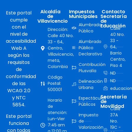
Alcaldía
Impuestos
Contacto
Este portal
de
Municipales
Secretaría
cumple
Villavicencio
de
Alumbrado
Educación
con el
Calle
Dirección:
Público
nivel de
40 Nro.
Calle 40 Nro.
accesibilidad
33 -
Alumbrado
33 - 64,
64,
Web A
Público
Centro,
Barrio
Declarativo
Villavicencio,
según los
Centro,
meta,
requisitos
Contribución
Piso 4
Colombia
de
Plusvalía
ND
conformidad
Código
ND
Delineación
de las
Postal:
Urbana
educacion
500001
WCAG 2.0
Secretaría
y NTC
Espectáculos
Horario
de
5854.
Públicos
Movilidad
de
Calle
atención:
Impuesto
37A
Este portal
Lun-Vier
de
Nro.
funciona
7:45 am
Valorización
19C -
con todos
a 12:00 m