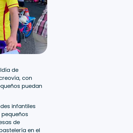
aldía de
ecreovía, con
pequeños puedan
des infantiles
s pequeños
esas de
astelería en el