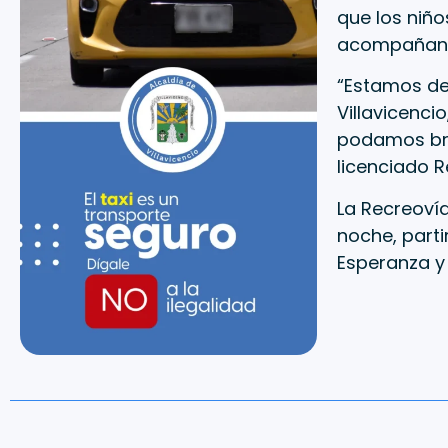
que los niñ
acompañant
“Estamos de
Villavicenci
podamos bri
licenciado R
La Recreovía
noche, part
Esperanza y 