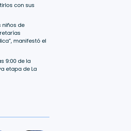
irlos con sus
 niños de
retarías
ca”, manifestó el
as 9:00 de la
va etapa de La