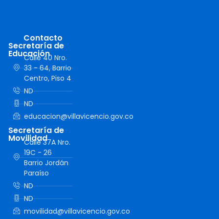
Contacto
Secretaría de
Educación
Calle 40 Nro.
33 - 64, Barrio
Centro, Piso 4
ND
ND
educacion@villavicencio.gov.co
Secretaría de
Movilidad
Calle 37A Nro.
19C - 26
Barrio Jordán
Paraíso
ND
ND
movilidad@villavicencio.gov.co