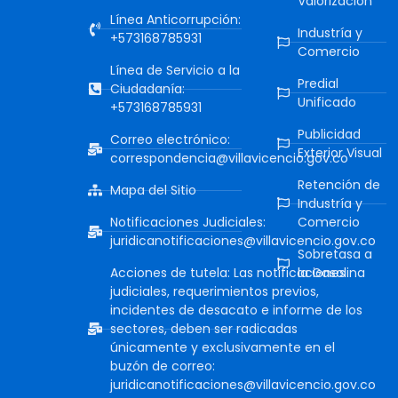
Valorización
Línea Anticorrupción:
Industría y
+573168785931
Comercio
Línea de Servicio a la
Predial
Ciudadanía:
Unificado
+573168785931
Publicidad
Correo electrónico:
Exterior Visual
correspondencia@villavicencio.gov.co
Retención de
Mapa del Sitio
Industría y
Notificaciones Judiciales:
Comercio
juridicanotificaciones@villavicencio.gov.co
Sobretasa a
Acciones de tutela: Las notificaciones
la Gasolina
judiciales, requerimientos previos,
incidentes de desacato e informe de los
sectores, deben ser radicadas
únicamente y exclusivamente en el
buzón de correo:
juridicanotificaciones@villavicencio.gov.co