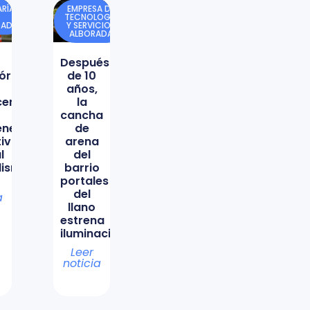
RÍA
EMPRESA DE
TECNOLOGÍA
DAD
Y SERVICIOS
ALBORADA
Después
órica
de 10
años,
icencio
la
cancha
ene
de
tiva
arena
l
del
lismo
barrio
portales
del
a
llano
estrena
iluminación
Leer
noticia