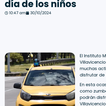
día de los niños
10:47 am
30/10/2024
El Instituto
Villavicenci
muchas acti
disfrutar de
En esta ocas
como zumba,
podrán disf
Villavicenci