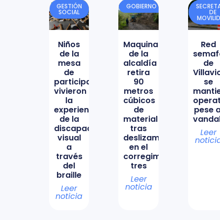
GESTIÓN
GOBIERNO
SECRETA
SOCIAL
DE
MOVILI
Niños
Maquinaria
Red
de la
de la
semaf
mesa
alcaldía
de
de
retira
Villav
participación
90
se
vivieron
metros
manti
la
cúbicos
opera
experiencia
de
pese a
de la
material
vanda
discapacidad
tras
Leer
visual
deslizamiento
notici
a
en el
través
corregimiento
del
tres
braille
Leer
noticia
Leer
noticia