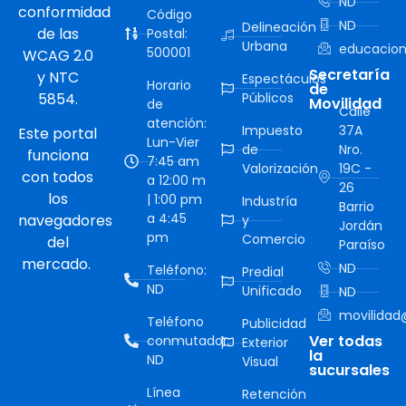
ND
conformidad
Código
ND
Delineación
de las
Postal:
Urbana
educacion
500001
WCAG 2.0
Secretaría
y NTC
Espectáculos
Horario
de
5854.
Públicos
Movilidad
de
Calle
atención:
Impuesto
37A
Este portal
Lun-Vier
de
Nro.
funciona
7:45 am
Valorización
19C -
con todos
a 12:00 m
26
los
| 1:00 pm
Industría
Barrio
a 4:45
navegadores
y
Jordán
pm
Comercio
del
Paraíso
mercado.
ND
Teléfono:
Predial
ND
Unificado
ND
movilidad@
Teléfono
Publicidad
Ver todas
conmutador:
Exterior
la
ND
Visual
sucursales
Línea
Retención