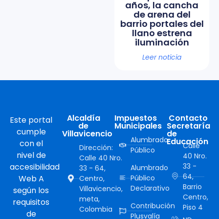
años, la cancha
de arena del
barrio portales del
llano estrena
iluminación
Leer noticia
Alcaldía
Impuestos
Contacto
Este portal
de
Municipales
Secretaría
cumple
Villavicencio
de
Alumbrado
Educación
con el
Calle
Dirección:
Público
nivel de
40 Nro.
Calle 40 Nro.
accesibilidad
33 -
Alumbrado
33 - 64,
64,
Web A
Público
Centro,
Barrio
Declarativo
Villavicencio,
según los
Centro,
meta,
requisitos
Contribución
Piso 4
Colombia
de
Plusvalía