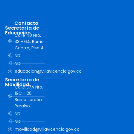
Contacto
Secretaría de
Educación
Calle 40 Nro.
33 - 64, Barrio
Centro, Piso 4
ND
ND
educacion@villavicencio.gov.co
Secretaría de
Movilidad
Calle 37A Nro.
19C - 26
Barrio Jordán
Paraíso
ND
ND
movilidad@villavicencio.gov.co