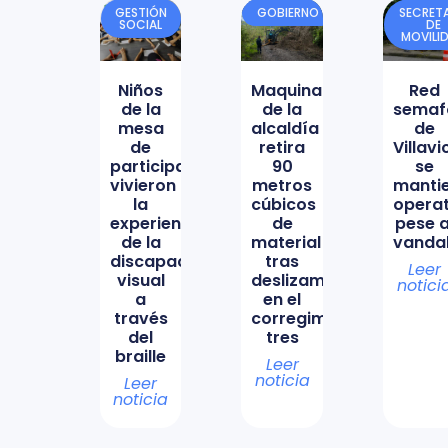
GESTIÓN
GOBIERNO
SECRETA
SOCIAL
DE
MOVILI
Niños
Maquinaria
Red
de la
de la
semaf
mesa
alcaldía
de
de
retira
Villav
participación
90
se
vivieron
metros
manti
la
cúbicos
opera
experiencia
de
pese a
de la
material
vanda
discapacidad
tras
Leer
visual
deslizamiento
notici
a
en el
través
corregimiento
del
tres
braille
Leer
noticia
Leer
noticia