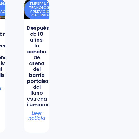
RÍA
EMPRESA DE
TECNOLOGÍA
DAD
Y SERVICIOS
ALBORADA
Después
órica
de 10
años,
icencio
la
cancha
ene
de
tiva
arena
l
del
lismo
barrio
portales
del
a
llano
estrena
iluminación
Leer
noticia