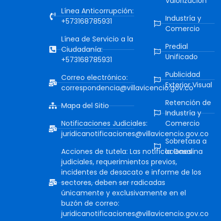
Valorización
Línea Anticorrupción:
Industría y
+573168785931
Comercio
Línea de Servicio a la
Predial
Ciudadanía:
Unificado
+573168785931
Publicidad
Correo electrónico:
Exterior Visual
correspondencia@villavicencio.gov.co
Retención de
Mapa del Sitio
Industría y
Notificaciones Judiciales:
Comercio
juridicanotificaciones@villavicencio.gov.co
Sobretasa a
Acciones de tutela: Las notificaciones
la Gasolina
judiciales, requerimientos previos,
incidentes de desacato e informe de los
sectores, deben ser radicadas
únicamente y exclusivamente en el
buzón de correo:
juridicanotificaciones@villavicencio.gov.co