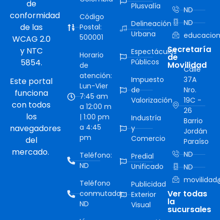
de
Plusvalía
ND
conformidad
Código
ND
Delineación
de las
Postal:
Urbana
educacion
500001
WCAG 2.0
Secretaría
y NTC
Espectáculos
Horario
de
5854.
Públicos
Movilidad
de
Calle
atención:
Impuesto
37A
Este portal
Lun-Vier
de
Nro.
funciona
7:45 am
Valorización
19C -
con todos
a 12:00 m
26
los
| 1:00 pm
Industría
Barrio
a 4:45
navegadores
y
Jordán
pm
Comercio
del
Paraíso
mercado.
ND
Teléfono:
Predial
ND
Unificado
ND
movilidad@
Teléfono
Publicidad
Ver todas
conmutador:
Exterior
la
ND
Visual
sucursales