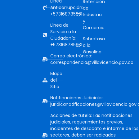
Línea
Retención
Anticorrupción:
de
+573168785931
Industría
y
Línea de
Comercio
Servicio a la
Ciudadanía:
Sobretasa
+573168785931
a la
Gasolina
Correo electrónico:
correspondencia@villavicencio.gov.co
Mapa
del
Sitio
Notificaciones Judiciales:
juridicanotificaciones@villavicencio.gov.
Acciones de tutela: Las notificaciones
judiciales, requerimientos previos,
incidentes de desacato e informe de los
sectores, deben ser radicadas