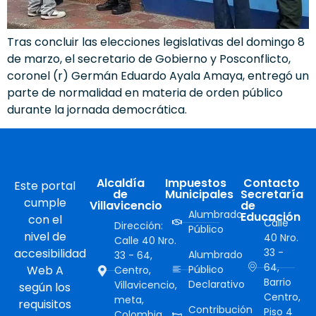
Tras concluir las elecciones legislativas del domingo 8
de marzo, el secretario de Gobierno y Posconflicto,
coronel (r) Germán Eduardo Ayala Amaya, entregó un
parte de normalidad en materia de orden público
durante la jornada democrática.
Alcaldía
Impuestos
Contacto
Este portal
de
Municipales
Secretaría
cumple
Villavicencio
de
Alumbrado
Educación
con el
Calle
Dirección:
Público
nivel de
40 Nro.
Calle 40 Nro.
accesibilidad
33 -
Alumbrado
33 - 64,
64,
Web A
Público
Centro,
Barrio
Declarativo
Villavicencio,
según los
Centro,
meta,
requisitos
Contribución
Piso 4
Colombia