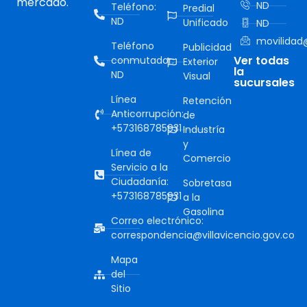
mercado.
ND
Teléfono:
Predial
ND
Unificado
ND
movilidad@
Teléfono
Publicidad
Ver todas
conmutador:
Exterior
la
ND
Visual
sucursales
Línea
Retención
Anticorrupción:
de
+573168785931
Industría
y
Línea de
Comercio
Servicio a la
Ciudadanía:
Sobretasa
+573168785931
a la
Gasolina
Correo electrónico:
correspondencia@villavicencio.gov.co
Mapa
del
Sitio