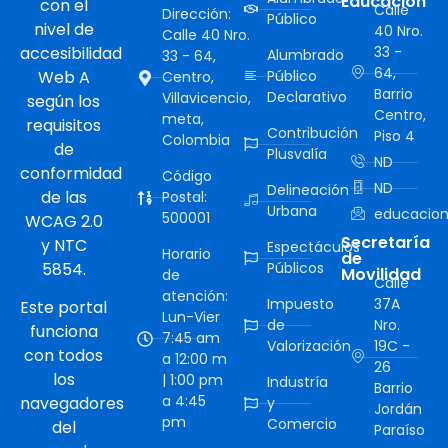
Educación
con el
Calle
Dirección:
Público
nivel de
40 Nro.
Calle 40 Nro.
accesibilidad
33 -
Alumbrado
33 - 64,
64,
Web A
Público
Centro,
Barrio
Declarativo
Villavicencio,
según los
Centro,
meta,
requisitos
Contribución
Piso 4
Colombia
de
Plusvalía
ND
conformidad
Código
ND
Delineación
de las
Postal:
Urbana
educacion
500001
WCAG 2.0
Secretaría
y NTC
Espectáculos
Horario
de
5854.
Públicos
Movilidad
de
Calle
atención:
Impuesto
37A
Este portal
Lun-Vier
de
Nro.
funciona
7:45 am
Valorización
19C -
con todos
a 12:00 m
26
los
| 1:00 pm
Industría
Barrio
a 4:45
navegadores
y
Jordán
pm
Comercio
del
Paraíso