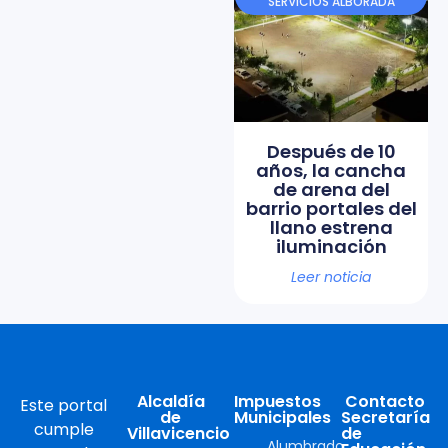
SERVICIOS ALBORADA
Después de 10
años, la cancha
de arena del
barrio portales del
llano estrena
iluminación
Leer noticia
Alcaldía
Impuestos
Contacto
Este portal
de
Municipales
Secretaría
cumple
Villavicencio
de
Alumbrado