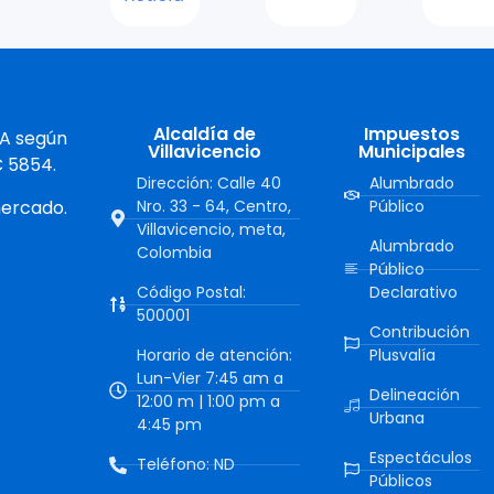
Alcaldía de
Impuestos
 A según
Villavicencio
Municipales
C 5854.
Dirección: Calle 40
Alumbrado
mercado.
Nro. 33 - 64, Centro,
Público
Villavicencio, meta,
Alumbrado
Colombia
Público
Código Postal:
Declarativo
500001
Contribución
Horario de atención:
Plusvalía
Lun-Vier 7:45 am a
Delineación
12:00 m | 1:00 pm a
Urbana
4:45 pm
Espectáculos
Teléfono: ND
Públicos