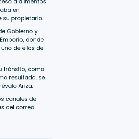
cceso a alimentos
taba en
 su propietario.
 de Gobierno y
io Emporio, donde
 uno de ellos de
su tránsito, como
mo resultado, se
évalo Ariza.
os canales de
és del correo