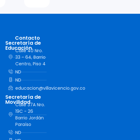
Contacto
Secretaría de
Educación
Calle 40 Nro.
33 - 64, Barrio
Centro, Piso 4
ND
ND
educacion@villavicencio.gov.co
Secretaría de
Movilidad
Calle 37A Nro.
19C - 26
Barrio Jordán
Paraíso
ND