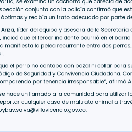
 Porfía, se examinó un cachorro que carecía de a
nspección conjunta con la policía confirmó que es
óptimas y recibía un trato adecuado por parte de
o Ariza, líder del equipo y asesora de la Secretaría
, indicó que el tercer incidente ocurrió en el barr
a manifiesta la pelea recurrente entre dos perros,
l.
 que el perro no contaba con bozal ni collar para 
 Código de Seguridad y Convivencia Ciudadana. Co
omparendo por tenencia irresponsable”, afirmó Ar
se hace un llamado a la comunidad para utilizar l
eportar cualquier caso de maltrato animal a trav
pybav.salva@villavicencio.gov.co
.