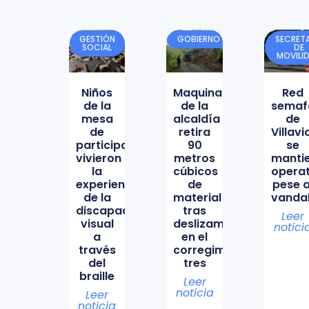
GESTIÓN
GOBIERNO
SECRETA
SOCIAL
DE
MOVILI
Niños
Maquinaria
Red
de la
de la
semaf
mesa
alcaldía
de
de
retira
Villav
participación
90
se
vivieron
metros
manti
la
cúbicos
opera
experiencia
de
pese a
de la
material
vanda
discapacidad
tras
Leer
visual
deslizamiento
notici
a
en el
través
corregimiento
del
tres
braille
Leer
noticia
Leer
noticia