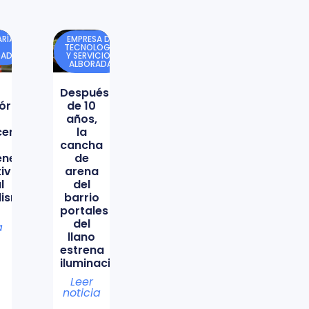
RÍA
EMPRESA DE
TECNOLOGÍA
DAD
Y SERVICIOS
ALBORADA
Después
órica
de 10
años,
icencio
la
cancha
ene
de
tiva
arena
l
del
lismo
barrio
portales
del
a
llano
estrena
iluminación
Leer
noticia