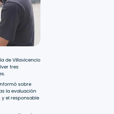
a de Villavicencio
lver tres
s.
e informó sobre
as la evaluación
 y el responsable