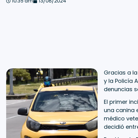
10:35 am
13/08/2024
Gracias a la
y la Policía
denuncias s
El primer in
una canina 
médico veter
decidió entr