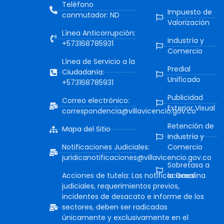
Teléfono
Impuesto de
conmutador: ND
Valorización
Línea Anticorrupción:
Industría y
+573168785931
Comercio
Línea de Servicio a la
Predial
Ciudadanía:
Unificado
+573168785931
Publicidad
Correo electrónico:
Exterior Visual
correspondencia@villavicencio.gov.co
Retención de
Mapa del Sitio
Industría y
Notificaciones Judiciales:
Comercio
juridicanotificaciones@villavicencio.gov.co
Sobretasa a
Acciones de tutela: Las notificaciones
la Gasolina
judiciales, requerimientos previos,
incidentes de desacato e informe de los
sectores, deben ser radicadas
únicamente y exclusivamente en el