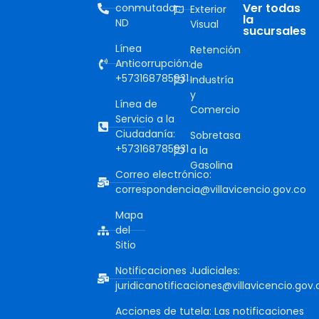
Ver todas
conmutador:
Exterior
la
ND
Visual
sucursales
Línea
Retención
Anticorrupción:
de
+573168785931
Industría
y
Línea de
Comercio
Servicio a la
Ciudadanía:
Sobretasa
+573168785931
a la
Gasolina
Correo electrónico:
correspondencia@villavicencio.gov.co
Mapa
del
Sitio
Notificaciones Judiciales:
juridicanotificaciones@villavicencio.gov.
Acciones de tutela: Las notificaciones