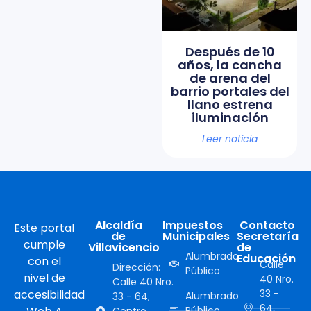
Después de 10
años, la cancha
de arena del
barrio portales del
llano estrena
iluminación
Leer noticia
Alcaldía
Impuestos
Contacto
Este portal
de
Municipales
Secretaría
cumple
Villavicencio
de
Alumbrado
Educación
con el
Calle
Dirección:
Público
nivel de
40 Nro.
Calle 40 Nro.
accesibilidad
33 -
Alumbrado
33 - 64,
64,
Público