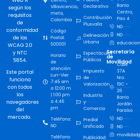
Web A
Centro,
Barrio
Declarativo
Villavicencio,
según los
Centro,
meta,
requisitos
Contribución
Piso 4
Colombia
de
Plusvalía
ND
conformidad
Código
ND
Delineación
de las
Postal:
Urbana
educacion
500001
WCAG 2.0
Secretaría
y NTC
Espectáculos
Horario
de
5854.
Públicos
Movilidad
de
Calle
atención:
Impuesto
37A
Este portal
Lun-Vier
de
Nro.
funciona
7:45 am
Valorización
19C -
con todos
a 12:00 m
26
los
| 1:00 pm
Industría
Barrio
a 4:45
navegadores
y
Jordán
pm
Comercio
del
Paraíso
mercado.
ND
Teléfono:
Predial
ND
Unificado
ND
movilidad@
Teléfono
Publicidad