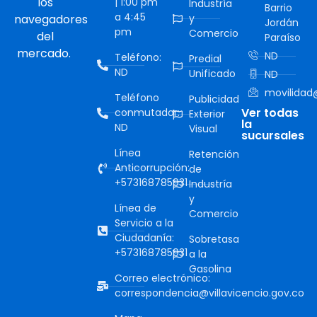
los
| 1:00 pm
Industría
Barrio
a 4:45
navegadores
y
Jordán
pm
Comercio
del
Paraíso
mercado.
ND
Teléfono:
Predial
ND
Unificado
ND
movilidad@
Teléfono
Publicidad
Ver todas
conmutador:
Exterior
la
ND
Visual
sucursales
Línea
Retención
Anticorrupción:
de
+573168785931
Industría
y
Línea de
Comercio
Servicio a la
Ciudadanía:
Sobretasa
+573168785931
a la
Gasolina
Correo electrónico:
correspondencia@villavicencio.gov.co