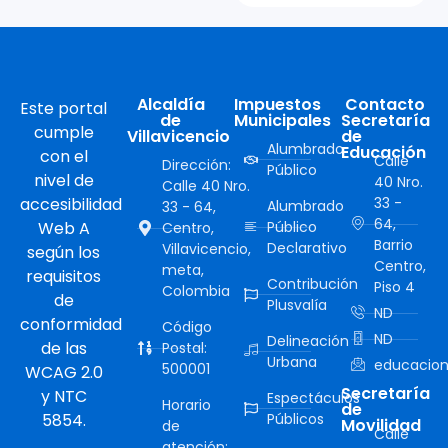
Alcaldía
Impuestos
Contacto
Este portal
de
Municipales
Secretaría
cumple
Villavicencio
de
Alumbrado
Educación
con el
Calle
Dirección:
Público
nivel de
40 Nro.
Calle 40 Nro.
accesibilidad
33 -
Alumbrado
33 - 64,
64,
Web A
Público
Centro,
Barrio
Declarativo
Villavicencio,
según los
Centro,
meta,
requisitos
Contribución
Piso 4
Colombia
de
Plusvalía
ND
conformidad
Código
ND
Delineación
de las
Postal:
Urbana
educacion
500001
WCAG 2.0
Secretaría
y NTC
Espectáculos
Horario
de
5854.
Públicos
Movilidad
de
Calle
atención: