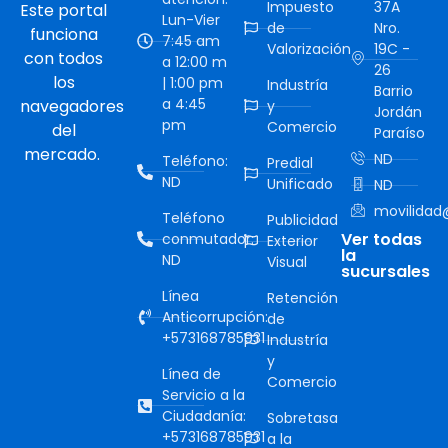
Impuesto
37A
Este portal
Lun-Vier
de
Nro.
funciona
7:45 am
Valorización
19C -
con todos
a 12:00 m
26
los
| 1:00 pm
Industría
Barrio
a 4:45
navegadores
y
Jordán
pm
Comercio
del
Paraíso
mercado.
ND
Teléfono:
Predial
ND
Unificado
ND
movilidad@
Teléfono
Publicidad
Ver todas
conmutador:
Exterior
la
ND
Visual
sucursales
Línea
Retención
Anticorrupción:
de
+573168785931
Industría
y
Línea de
Comercio
Servicio a la
Ciudadanía:
Sobretasa
+573168785931
a la