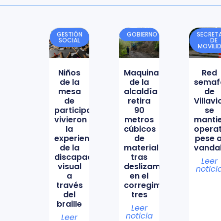
GESTIÓN
GOBIERNO
SECRETA
SOCIAL
DE
MOVILI
Niños
Maquinaria
Red
de la
de la
semaf
mesa
alcaldía
de
de
retira
Villav
participación
90
se
vivieron
metros
manti
la
cúbicos
opera
experiencia
de
pese a
de la
material
vanda
discapacidad
tras
Leer
visual
deslizamiento
notici
a
en el
través
corregimiento
del
tres
braille
Leer
noticia
Leer