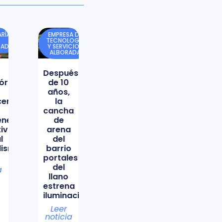
RÍA
EMPRESA DE
TECNOLOGÍA
DAD
Y SERVICIOS
ALBORADA
Después
órica
de 10
años,
icencio
la
cancha
ene
de
tiva
arena
l
del
lismo
barrio
portales
del
a
llano
estrena
iluminación
Leer
noticia