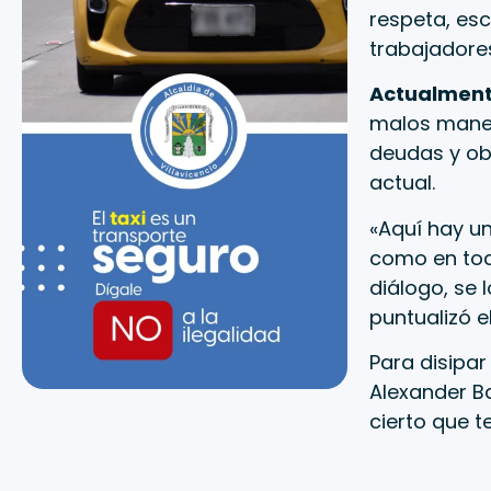
respeta, esc
trabajadores
Actualmente
malos manej
deudas y obl
actual.
«Aquí hay un
como en tod
diálogo, se 
puntualizó e
Para disipar
Alexander Ba
cierto que t