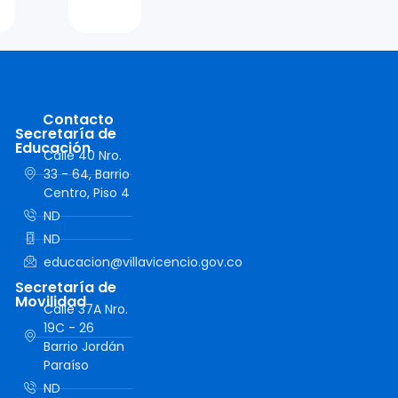
Contacto
Secretaría de
Educación
Calle 40 Nro.
33 - 64, Barrio
Centro, Piso 4
ND
ND
educacion@villavicencio.gov.co
Secretaría de
Movilidad
Calle 37A Nro.
19C - 26
Barrio Jordán
Paraíso
ND