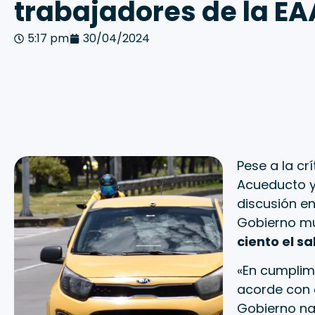
trabajadores de la E
5:17 pm
30/04/2024
Pese a la cr
Acueducto y 
discusión en
Gobierno mu
ciento el s
«En cumplim
acorde con 
Gobierno na