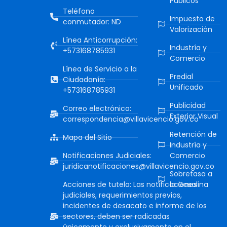
Públicos
Teléfono
Impuesto de
conmutador: ND
Valorización
Línea Anticorrupción:
Industría y
+573168785931
Comercio
Línea de Servicio a la
Predial
Ciudadanía:
Unificado
+573168785931
Publicidad
Correo electrónico:
Exterior Visual
correspondencia@villavicencio.gov.co
Retención de
Mapa del Sitio
Industría y
Notificaciones Judiciales:
Comercio
juridicanotificaciones@villavicencio.gov.co
Sobretasa a
Acciones de tutela: Las notificaciones
la Gasolina
judiciales, requerimientos previos,
incidentes de desacato e informe de los
sectores, deben ser radicadas
únicamente y exclusivamente en el