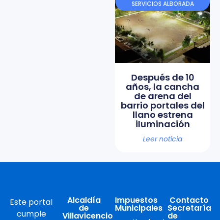
SERVICIOS ALBORADA
Después de 10
años, la cancha
de arena del
barrio portales del
llano estrena
iluminación
Leer noticia
Alcaldía
Impuestos
Contacto
Este portal
de
Municipales
Secretaría
cumple
Villavicencio
de