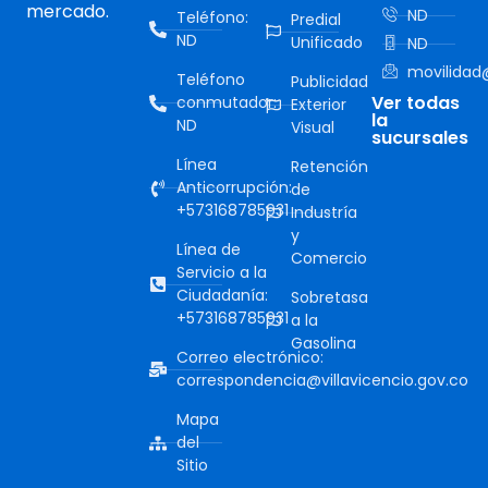
mercado.
ND
Teléfono:
Predial
ND
Unificado
ND
movilidad@
Teléfono
Publicidad
Ver todas
conmutador:
Exterior
la
ND
Visual
sucursales
Línea
Retención
Anticorrupción:
de
+573168785931
Industría
y
Línea de
Comercio
Servicio a la
Ciudadanía:
Sobretasa
+573168785931
a la
Gasolina
Correo electrónico:
correspondencia@villavicencio.gov.co
Mapa
del
Sitio