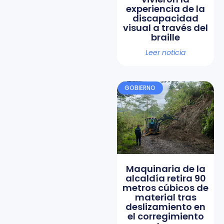
experiencia de la
discapacidad
visual a través del
braille
Leer noticia
GOBIERNO
Maquinaria de la
alcaldía retira 90
metros cúbicos de
material tras
deslizamiento en
el corregimiento