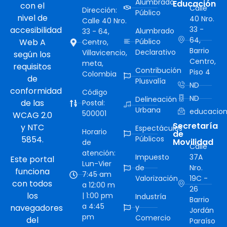
Alumbrado
Educación
con el
Calle
Dirección:
Público
nivel de
40 Nro.
Calle 40 Nro.
accesibilidad
33 -
Alumbrado
33 - 64,
64,
Web A
Público
Centro,
Barrio
Declarativo
Villavicencio,
según los
Centro,
meta,
requisitos
Contribución
Piso 4
Colombia
de
Plusvalía
ND
conformidad
Código
ND
Delineación
de las
Postal:
Urbana
educacion
500001
WCAG 2.0
Secretaría
y NTC
Espectáculos
Horario
de
5854.
Públicos
Movilidad
de
Calle
atención:
Impuesto
37A
Este portal
Lun-Vier
de
Nro.
funciona
7:45 am
Valorización
19C -
con todos
a 12:00 m
26
los
| 1:00 pm
Industría
Barrio
a 4:45
navegadores
y
Jordán
pm
Comercio
del
Paraíso