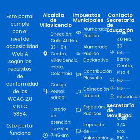
Alcaldía
Impuestos
Contacto
Este portal
de
Municipales
Secretaría
cumple
Villavicencio
de
Alumbrado
Educación
con el
Calle
Dirección:
Público
nivel de
40 Nro.
Calle 40 Nro.
accesibilidad
33 -
Alumbrado
33 - 64,
64,
Web A
Público
Centro,
Barrio
Declarativo
Villavicencio,
según los
Centro,
meta,
requisitos
Contribución
Piso 4
Colombia
de
Plusvalía
ND
conformidad
Código
ND
Delineación
de las
Postal:
Urbana
educacion
500001
WCAG 2.0
Secretaría
y NTC
Espectáculos
Horario
de
5854.
Públicos
Movilidad
de
Calle
atención:
Impuesto
37A
Este portal
Lun-Vier
de
Nro.
funciona
7:45 am
Valorización
19C -