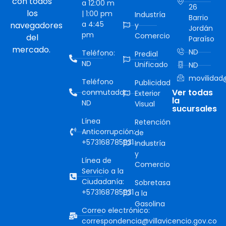
con todos
a 12:00 m
26
los
| 1:00 pm
Industría
Barrio
a 4:45
navegadores
y
Jordán
pm
Comercio
del
Paraíso
mercado.
ND
Teléfono:
Predial
ND
Unificado
ND
movilidad@
Teléfono
Publicidad
Ver todas
conmutador:
Exterior
la
ND
Visual
sucursales
Línea
Retención
Anticorrupción:
de
+573168785931
Industría
y
Línea de
Comercio
Servicio a la
Ciudadanía:
Sobretasa
+573168785931
a la
Gasolina
Correo electrónico:
correspondencia@villavicencio.gov.co