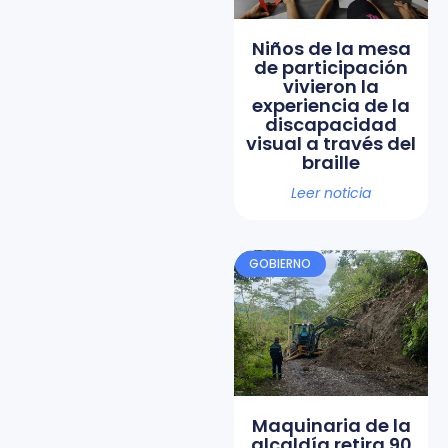
Niños de la mesa
de participación
vivieron la
experiencia de la
discapacidad
visual a través del
braille
Leer noticia
GOBIERNO
Maquinaria de la
alcaldía retira 90