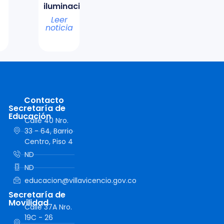
iluminación
Leer
noticia
Contacto
Secretaría de
Educación
Calle 40 Nro.
33 - 64, Barrio
Centro, Piso 4
ND
ND
educacion@villavicencio.gov.co
Secretaría de
Movilidad
Calle 37A Nro.
19C - 26