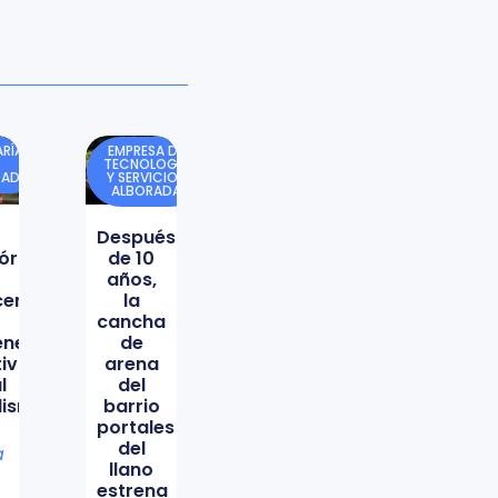
RÍA
EMPRESA DE
TECNOLOGÍA
DAD
Y SERVICIOS
ALBORADA
Después
órica
de 10
años,
icencio
la
cancha
ene
de
tiva
arena
l
del
lismo
barrio
portales
del
a
llano
estrena