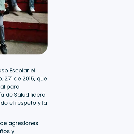
oso Escolar el
 271 de 2015, que
al para
ía de Salud lideró
do el respeto y la
s de agresiones
iños y