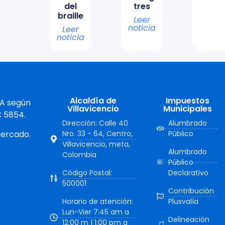
del
tres
braille
Leer
noticia
Leer
noticia
Alcaldía de
Impuestos
 A según
Villavicencio
Municipales
C 5854.
Dirección: Calle 40
Alumbrado
mercado.
Nro. 33 - 64, Centro,
Público
Villavicencio, meta,
Alumbrado
Colombia
Público
Código Postal:
Declarativo
500001
Contribución
Horario de atención:
Plusvalía
Lun-Vier 7:45 am a
Delineación
12:00 m | 1:00 pm a