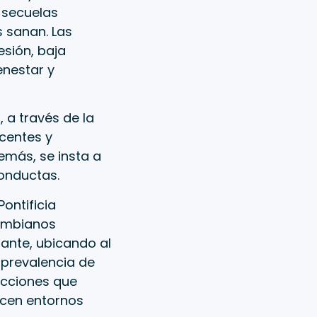
 secuelas
 sanan. Las
sión, baja
enestar y
 a través de la
ocentes y
emás, se insta a
conductas.
ontificia
lombianos
tante, ubicando al
 prevalencia de
 acciones que
icen entornos