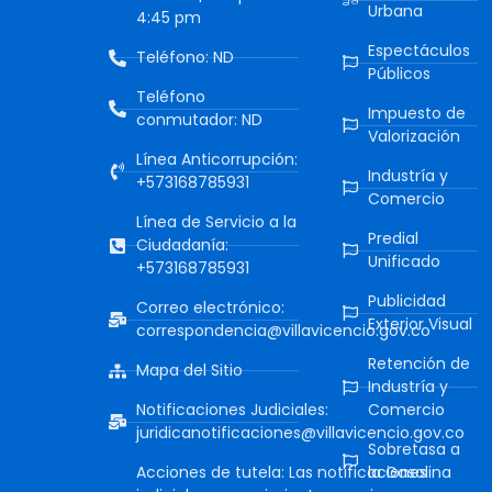
Urbana
4:45 pm
Espectáculos
Teléfono: ND
Públicos
Teléfono
Impuesto de
conmutador: ND
Valorización
Línea Anticorrupción:
Industría y
+573168785931
Comercio
Línea de Servicio a la
Predial
Ciudadanía:
Unificado
+573168785931
Publicidad
Correo electrónico:
Exterior Visual
correspondencia@villavicencio.gov.co
Retención de
Mapa del Sitio
Industría y
Notificaciones Judiciales:
Comercio
juridicanotificaciones@villavicencio.gov.co
Sobretasa a
Acciones de tutela: Las notificaciones
la Gasolina