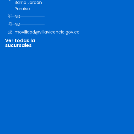
Barrio Jordán
Paraíso
ND
ND
movilidad@villavicencio.gov.co
Ver todas la
sucursales