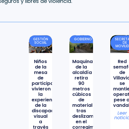
eguros y libres de violencia.
GESTIÓN
GOBIERNO
SECRETA
SOCIAL
DE
MOVILI
Niños
Maquinaria
Red
de la
de la
semaf
mesa
alcaldía
de
de
retira
Villav
participación
90
se
vivieron
metros
manti
la
cúbicos
opera
experiencia
de
pese a
de la
material
vanda
discapacidad
tras
Leer
visual
deslizamiento
notici
a
en el
través
corregimiento