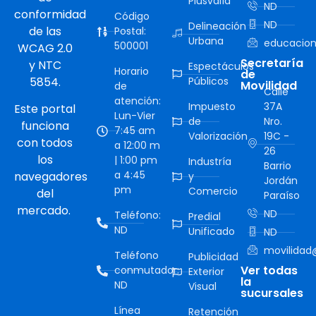
Plusvalía
ND
conformidad
Código
ND
Delineación
de las
Postal:
Urbana
educacion
500001
WCAG 2.0
Secretaría
y NTC
Espectáculos
Horario
de
5854.
Públicos
Movilidad
de
Calle
atención:
Impuesto
37A
Este portal
Lun-Vier
de
Nro.
funciona
7:45 am
Valorización
19C -
con todos
a 12:00 m
26
los
| 1:00 pm
Industría
Barrio
a 4:45
navegadores
y
Jordán
pm
Comercio
del
Paraíso
mercado.
ND
Teléfono:
Predial
ND
Unificado
ND
movilidad@
Teléfono
Publicidad
Ver todas
conmutador:
Exterior
la
ND
Visual
sucursales
Línea
Retención