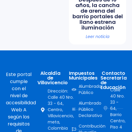
años, la cancha
de arena del
barrio portales del
llano estrena
iluminación
Leer noticia
Alcaldía
Impuestos
Contacto
Este portal
de
Municipales
Secretaría
cumple
Villavicencio
de
Alumbrado
Educación
con el
Calle
Dirección:
Público
nivel de
40 Nro.
Calle 40 Nro.
accesibilidad
33 -
Alumbrado
33 - 64,
64,
Web A
Público
Centro,
Barrio
Declarativo
Villavicencio,
según los
Centro,
meta,
requisitos
Contribución
Piso 4
Colombia
de