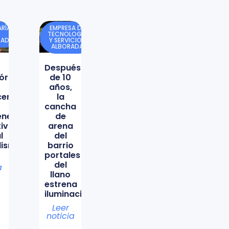
RÍA
EMPRESA DE
TECNOLOGÍA
DAD
Y SERVICIOS
ALBORADA
Después
órica
de 10
años,
icencio
la
cancha
ene
de
tiva
arena
l
del
lismo
barrio
portales
del
a
llano
estrena
iluminación
Leer
noticia