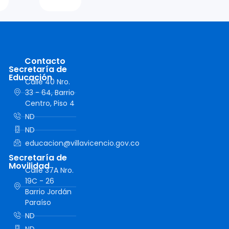
Contacto
Secretaría de
Educación
Calle 40 Nro.
33 - 64, Barrio
Centro, Piso 4
ND
ND
educacion@villavicencio.gov.co
Secretaría de
Movilidad
Calle 37A Nro.
19C - 26
Barrio Jordán
Paraíso
ND