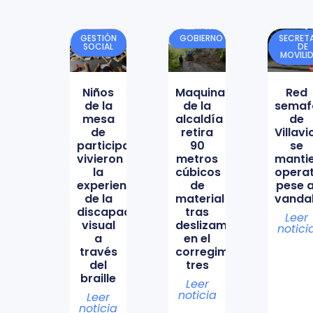
GESTIÓN
GOBIERNO
SECRETA
SOCIAL
DE
MOVILI
Niños
Maquinaria
Red
de la
de la
semaf
mesa
alcaldía
de
de
retira
Villav
participación
90
se
vivieron
metros
manti
la
cúbicos
opera
experiencia
de
pese a
de la
material
vanda
discapacidad
tras
Leer
visual
deslizamiento
notici
a
en el
través
corregimiento
del
tres
braille
Leer
noticia
Leer
noticia