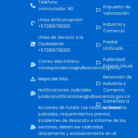
Teléfono
Impuesto de
conmutador: ND
Valorización
Línea Anticorrupción:
Industría y
+573168785931
Comercio
Línea de Servicio a la
Predial
Ciudadanía:
Unificado
+573168785931
Publicidad
Correo electrónico:
Exterior Visual
correspondencia@villavicencio.gov.co
Retención de
Mapa del Sitio
Industría y
Notificaciones Judiciales:
Comercio
juridicanotificaciones@villavicencio.gov.co
Sobretasa a
Acciones de tutela: Las notificaciones
la Gasolina
judiciales, requerimientos previos,
incidentes de desacato e informe de los
sectores, deben ser radicadas
únicamente y exclusivamente en el