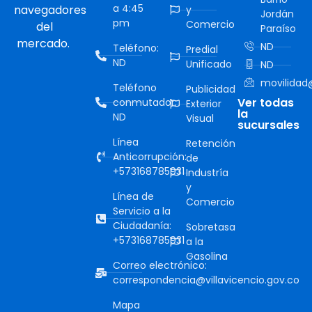
a 4:45
navegadores
y
Jordán
pm
Comercio
del
Paraíso
mercado.
ND
Teléfono:
Predial
ND
Unificado
ND
movilidad@
Teléfono
Publicidad
Ver todas
conmutador:
Exterior
la
ND
Visual
sucursales
Línea
Retención
Anticorrupción:
de
+573168785931
Industría
y
Línea de
Comercio
Servicio a la
Ciudadanía:
Sobretasa
+573168785931
a la
Gasolina
Correo electrónico:
correspondencia@villavicencio.gov.co
Mapa