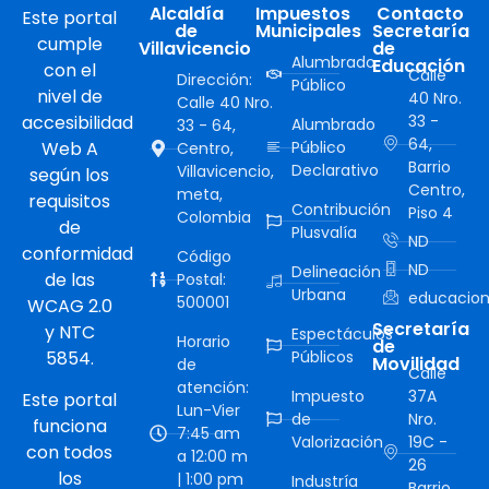
Alcaldía
Impuestos
Contacto
Este portal
de
Municipales
Secretaría
cumple
Villavicencio
de
Alumbrado
Educación
con el
Calle
Dirección:
Público
nivel de
40 Nro.
Calle 40 Nro.
accesibilidad
33 -
Alumbrado
33 - 64,
64,
Web A
Público
Centro,
Barrio
Declarativo
Villavicencio,
según los
Centro,
meta,
requisitos
Contribución
Piso 4
Colombia
de
Plusvalía
ND
conformidad
Código
ND
Delineación
de las
Postal:
Urbana
educacion
500001
WCAG 2.0
Secretaría
y NTC
Espectáculos
Horario
de
5854.
Públicos
Movilidad
de
Calle
atención:
Impuesto
37A
Este portal
Lun-Vier
de
Nro.
funciona
7:45 am
Valorización
19C -
con todos
a 12:00 m
26
los
| 1:00 pm
Industría
Barrio