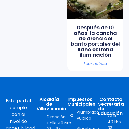
Después de 10
años, la cancha
de arena del
barrio portales del
llano estrena
iluminación
Leer noticia
Alcaldía
Impuestos
Contacto
Este portal
de
Municipales
Secretaría
cumple
Villavicencio
de
Alumbrado
Educación
con el
Calle
Dirección:
Público
nivel de
40 Nro.
Calle 40 Nro.
accesibilidad
33 -
Alumbrado
33 - 64,