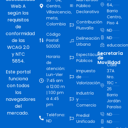
64,
Web A
Público
Centro,
Barrio
Declarativo
Villavicencio,
según los
Centro,
meta,
requisitos
Contribución
Piso 4
Colombia
de
Plusvalía
ND
conformidad
Código
ND
Delineación
de las
Postal:
Urbana
educacion
500001
WCAG 2.0
Secretaría
y NTC
Espectáculos
Horario
de
5854.
Públicos
Movilidad
de
Calle
atención:
Impuesto
37A
Este portal
Lun-Vier
de
Nro.
funciona
7:45 am
Valorización
19C -
con todos
a 12:00 m
26
los
| 1:00 pm
Industría
Barrio
a 4:45
navegadores
y
Jordán
pm
Comercio
del
Paraíso
mercado.
ND
Teléfono:
Predial
ND
Unificado
ND