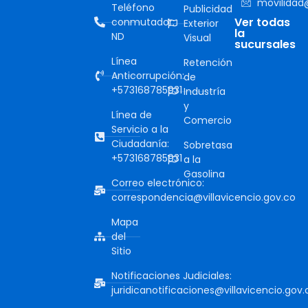
movilidad@
Teléfono
Publicidad
Ver todas
conmutador:
Exterior
la
ND
Visual
sucursales
Línea
Retención
Anticorrupción:
de
+573168785931
Industría
y
Línea de
Comercio
Servicio a la
Ciudadanía:
Sobretasa
+573168785931
a la
Gasolina
Correo electrónico:
correspondencia@villavicencio.gov.co
Mapa
del
Sitio
Notificaciones Judiciales:
juridicanotificaciones@villavicencio.gov.