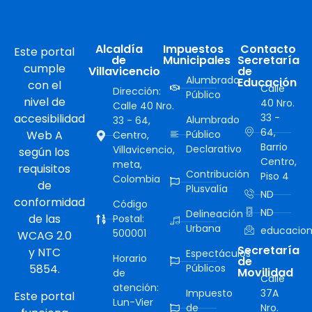
Alcaldía
Impuestos
Contacto
Este portal
de
Municipales
Secretaría
cumple
Villavicencio
de
Alumbrado
Educación
con el
Calle
Dirección:
Público
nivel de
40 Nro.
Calle 40 Nro.
accesibilidad
33 -
Alumbrado
33 - 64,
64,
Web A
Público
Centro,
Barrio
Declarativo
Villavicencio,
según los
Centro,
meta,
requisitos
Contribución
Piso 4
Colombia
de
Plusvalía
ND
conformidad
Código
ND
Delineación
de las
Postal:
Urbana
educacion
500001
WCAG 2.0
Secretaría
y NTC
Espectáculos
Horario
de
5854.
Públicos
Movilidad
de
Calle
atención:
Impuesto
37A
Este portal
Lun-Vier
de
Nro.