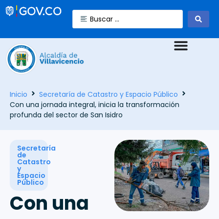
Inicio
Secretaría de Catastro y Espacio Público
Con una jornada integral, inicia la transformación
profunda del sector de San Isidro
Secretaría
de
Catastro
y
Espacio
Público
Con una