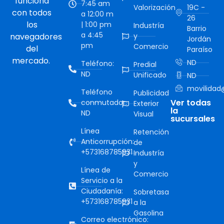
funciona
7:45 am
Valorización
19C -
con todos
a 12:00 m
26
los
| 1:00 pm
Industría
Barrio
a 4:45
navegadores
y
Jordán
pm
Comercio
del
Paraíso
mercado.
ND
Teléfono:
Predial
ND
Unificado
ND
movilidad@
Teléfono
Publicidad
Ver todas
conmutador:
Exterior
la
ND
Visual
sucursales
Línea
Retención
Anticorrupción:
de
+573168785931
Industría
y
Línea de
Comercio
Servicio a la
Ciudadanía:
Sobretasa
+573168785931
a la
Gasolina
Correo electrónico: