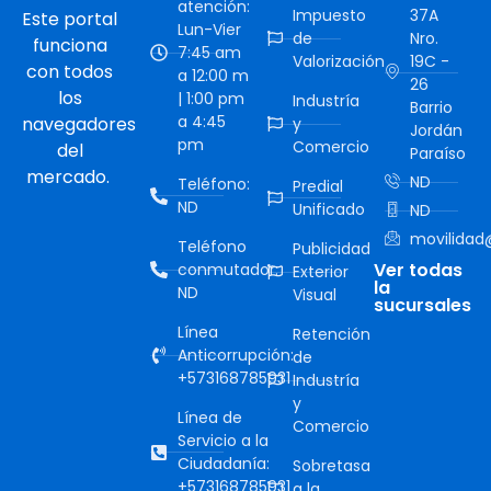
atención:
Impuesto
37A
Este portal
Lun-Vier
de
Nro.
funciona
7:45 am
Valorización
19C -
con todos
a 12:00 m
26
los
| 1:00 pm
Industría
Barrio
a 4:45
navegadores
y
Jordán
pm
Comercio
del
Paraíso
mercado.
ND
Teléfono:
Predial
ND
Unificado
ND
movilidad@
Teléfono
Publicidad
Ver todas
conmutador:
Exterior
la
ND
Visual
sucursales
Línea
Retención
Anticorrupción:
de
+573168785931
Industría
y
Línea de
Comercio
Servicio a la
Ciudadanía:
Sobretasa
+573168785931
a la