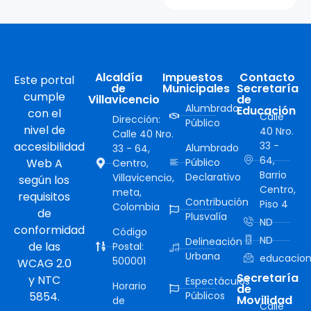
Alcaldía
Impuestos
Contacto
Este portal
de
Municipales
Secretaría
cumple
Villavicencio
de
Alumbrado
Educación
con el
Calle
Dirección:
Público
nivel de
40 Nro.
Calle 40 Nro.
accesibilidad
33 -
Alumbrado
33 - 64,
64,
Web A
Público
Centro,
Barrio
Declarativo
Villavicencio,
según los
Centro,
meta,
requisitos
Contribución
Piso 4
Colombia
de
Plusvalía
ND
conformidad
Código
ND
Delineación
de las
Postal:
Urbana
educacion
500001
WCAG 2.0
Secretaría
y NTC
Espectáculos
Horario
de
5854.
Públicos
Movilidad
de
Calle