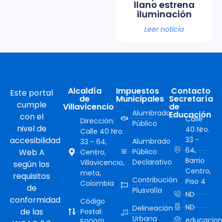
llano estrena
iluminación
Leer noticia
Alcaldía
Impuestos
Contacto
Este portal
de
Municipales
Secretaría
cumple
Villavicencio
de
Alumbrado
Educación
con el
Calle
Dirección:
Público
nivel de
40 Nro.
Calle 40 Nro.
accesibilidad
33 -
Alumbrado
33 - 64,
64,
Web A
Público
Centro,
Barrio
Declarativo
Villavicencio,
según los
Centro,
meta,
requisitos
Contribución
Piso 4
Colombia
de
Plusvalía
ND
conformidad
Código
ND
Delineación
de las
Postal:
Urbana
educacion
500001