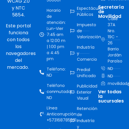
WCAG 2.0
Secretaría
y NTC
Espectáculos
Horario
de
5854.
Públicos
Movilidad
de
Calle
atención:
Impuesto
37A
Este portal
Lun-Vier
de
Nro.
funciona
7:45 am
Valorización
19C -
con todos
a 12:00 m
26
los
| 1:00 pm
Industría
Barrio
a 4:45
navegadores
y
Jordán
pm
Comercio
del
Paraíso
mercado.
ND
Teléfono:
Predial
ND
Unificado
ND
movilidad@
Teléfono
Publicidad
Ver todas
conmutador:
Exterior
la
ND
Visual
sucursales
Línea
Retención
Anticorrupción:
de
+573168785931
Industría
y