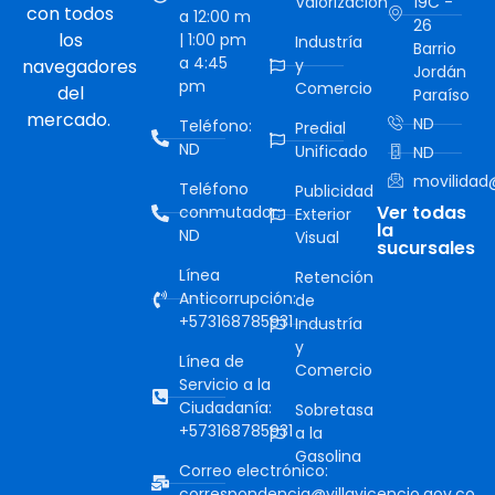
Valorización
19C -
con todos
a 12:00 m
26
los
| 1:00 pm
Industría
Barrio
a 4:45
navegadores
y
Jordán
pm
Comercio
del
Paraíso
mercado.
ND
Teléfono:
Predial
ND
Unificado
ND
movilidad@
Teléfono
Publicidad
Ver todas
conmutador:
Exterior
la
ND
Visual
sucursales
Línea
Retención
Anticorrupción:
de
+573168785931
Industría
y
Línea de
Comercio
Servicio a la
Ciudadanía:
Sobretasa
+573168785931
a la
Gasolina
Correo electrónico:
correspondencia@villavicencio.gov.co