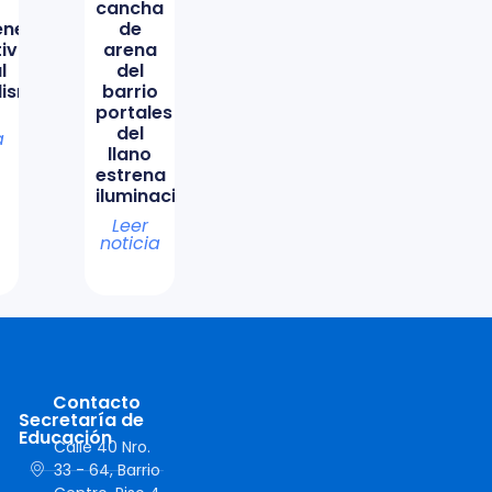
cancha
ene
de
tiva
arena
l
del
lismo
barrio
portales
del
a
llano
estrena
iluminación
Leer
noticia
Contacto
Secretaría de
Educación
Calle 40 Nro.
33 - 64, Barrio