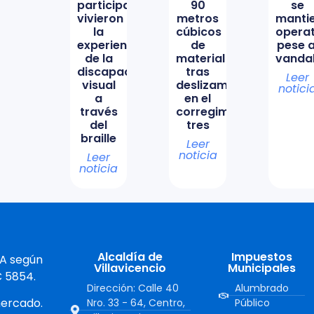
participación
90
se
vivieron
metros
manti
la
cúbicos
opera
experiencia
de
pese a
de la
material
vanda
discapacidad
tras
Leer
visual
deslizamiento
notici
a
en el
través
corregimiento
del
tres
braille
Leer
noticia
Leer
noticia
Alcaldía de
Impuestos
 A según
Villavicencio
Municipales
C 5854.
Dirección: Calle 40
Alumbrado
mercado.
Nro. 33 - 64, Centro,
Público