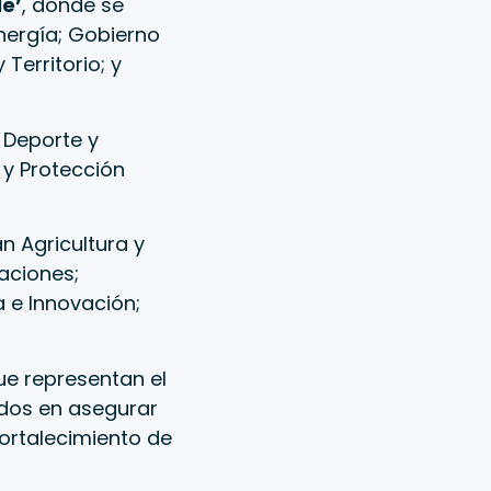
le’
, donde se
nergía; Gobierno
 Territorio; y
; Deporte y
 y Protección
n Agricultura y
aciones;
a e Innovación;
ue representan el
tidos en asegurar
fortalecimiento de