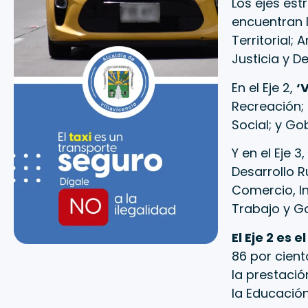
Los ejes est
encuentran l
Territorial; 
Justicia y D
En el Eje 2,
‘
Recreación; 
Social; y Gob
Y en el Eje 3,
Desarrollo R
Comercio, In
Trabajo y Go
El Eje 2 es 
86 por cient
la prestació
la Educación