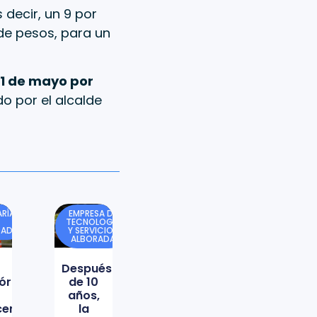
 decir, un 9 por
 de pesos, para un
1 de mayo por
o por el alcalde
RÍA
EMPRESA DE
TECNOLOGÍA
DAD
Y SERVICIOS
ALBORADA
Después
órica
de 10
años,
icencio
la