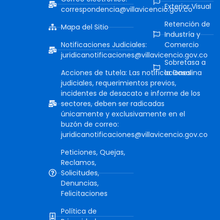
Exterior Visual
correspondencia@villavicencio.gov.co
Retención de
Mapa del Sitio
Industría y
Notificaciones Judiciales:
Comercio
juridicanotificaciones@villavicencio.gov.co
Sobretasa a
Acciones de tutela: Las notificaciones
la Gasolina
judiciales, requerimientos previos,
incidentes de desacato e informe de los
sectores, deben ser radicadas
únicamente y exclusivamente en el
buzón de correo:
juridicanotificaciones@villavicencio.gov.co
Peticiones, Quejas,
Reclamos,
Solicitudes,
Denuncias,
Felicitaciones
Política de