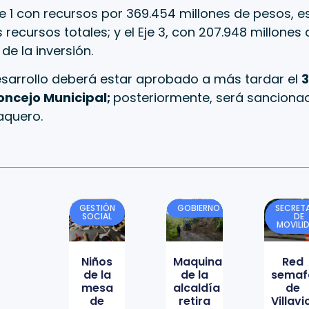
Eje 1 con recursos por 369.454 millones de pesos, es
s recursos totales; y el Eje 3, con 207.948 millones
de la inversión.
desarrollo deberá estar aprobado a más tardar el
3
oncejo Municipal;
posteriormente, será sancionad
aquero.
GESTIÓN
GOBIERNO
SECRETA
SOCIAL
DE
MOVILI
Niños
Maquinaria
Red
de la
de la
semaf
mesa
alcaldía
de
de
retira
Villav