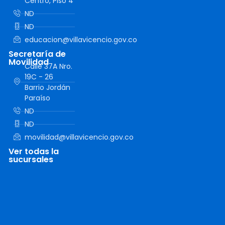
Centro, Piso 4
ND
ND
educacion@villavicencio.gov.co
Secretaría de
Movilidad
Calle 37A Nro.
19C - 26
Barrio Jordán
Paraíso
ND
ND
movilidad@villavicencio.gov.co
Ver todas la
sucursales