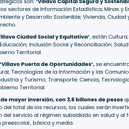
ratégicos son:
‘Villavo Capital Segura y Sostenib
os sectores de Información Estadística; Minas y E
Ambiente y Desarrollo Sostenible; Vivienda, Ciudad y
erecho.
Villavo Ciudad Social y Equitativa’
, están Cultura
Educación; Inclusión Social y Reconciliación; Salud
ierno Territorial.
‘Villavo Puerta de Oportunidades’,
se encuentra
ural; Tecnologías de la Información y las Comunic
dustria y Turismo; Transporte; Ciencia, Tecnologí
bierno Territorial.
el de mayor inversión, con 3,6 billones de pesos
q
o del total de los recursos, los cuales serán inver
n del servicio al régimen subsidiado en salud y al 
 preescolar, básica y media.