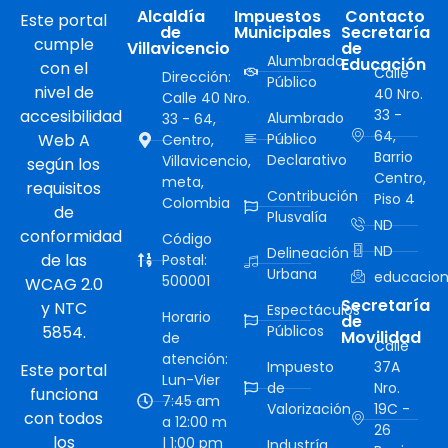
Alcaldía
Impuestos
Contacto
Este portal
de
Municipales
Secretaría
cumple
Villavicencio
de
Alumbrado
Educación
con el
Calle
Dirección:
Público
nivel de
40 Nro.
Calle 40 Nro.
accesibilidad
33 -
Alumbrado
33 - 64,
64,
Web A
Público
Centro,
Barrio
Declarativo
Villavicencio,
según los
Centro,
meta,
requisitos
Contribución
Piso 4
Colombia
de
Plusvalía
ND
conformidad
Código
ND
Delineación
de las
Postal:
Urbana
educacion
500001
WCAG 2.0
Secretaría
y NTC
Espectáculos
Horario
de
5854.
Públicos
Movilidad
de
Calle
atención:
Impuesto
37A
Este portal
Lun-Vier
de
Nro.
funciona
7:45 am
Valorización
19C -
con todos
a 12:00 m
26
los
| 1:00 pm
Industría