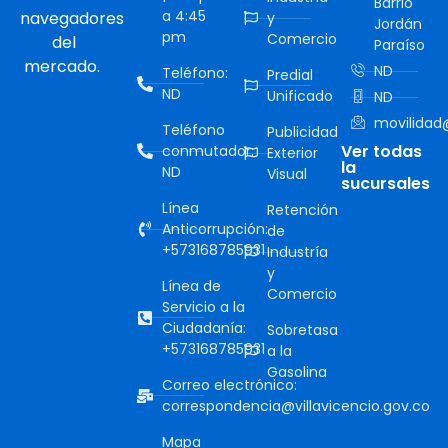
Barrio
a 4:45
navegadores
y
Jordán
pm
Comercio
del
Paraíso
mercado.
ND
Teléfono:
Predial
ND
Unificado
ND
movilidad@
Teléfono
Publicidad
Ver todas
conmutador:
Exterior
la
ND
Visual
sucursales
Línea
Retención
Anticorrupción:
de
+573168785931
Industría
y
Línea de
Comercio
Servicio a la
Ciudadanía:
Sobretasa
+573168785931
a la
Gasolina
Correo electrónico:
correspondencia@villavicencio.gov.co
Mapa