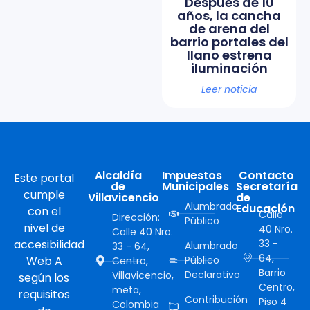
Después de 10
años, la cancha
de arena del
barrio portales del
llano estrena
iluminación
Leer noticia
Alcaldía
Impuestos
Contacto
Este portal
de
Municipales
Secretaría
cumple
Villavicencio
de
Alumbrado
Educación
con el
Calle
Dirección:
Público
nivel de
40 Nro.
Calle 40 Nro.
accesibilidad
33 -
Alumbrado
33 - 64,
64,
Web A
Público
Centro,
Barrio
Declarativo
Villavicencio,
según los
Centro,
meta,
requisitos
Contribución
Piso 4
Colombia