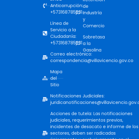
Anticorrupción:
de
+573168785931
Industría
y
Línea de
Comercio
Servicio a la
Ciudadanía:
Sobretasa
+573168785931
a la
Gasolina
Correo electrónico:
correspondencia@villavicencio.gov.co
Mapa
del
Sitio
Notificaciones Judiciales:
juridicanotificaciones@villavicencio.gov.
Acciones de tutela: Las notificaciones
judiciales, requerimientos previos,
incidentes de desacato e informe de los
sectores, deben ser radicadas