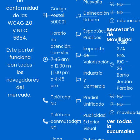
de
Plusvalía
ND
conformidad
Código
ND
Delineación
de las
Postal:
Urbana
educacion
500001
WCAG 2.0
Secretaría
y NTC
Espectáculos
Horario
de
5854.
Públicos
Movilidad
de
Calle
atención:
Impuesto
37A
Este portal
Lun-Vier
de
Nro.
funciona
7:45 am
Valorización
19C -
con todos
a 12:00 m
26
los
| 1:00 pm
Industría
Barrio
a 4:45
navegadores
y
Jordán
pm
Comercio
del
Paraíso
mercado.
ND
Teléfono:
Predial
ND
Unificado
ND
movilidad@
Teléfono
Publicidad
Ver todas
conmutador:
Exterior
la
ND
Visual
sucursales
Línea
Retención