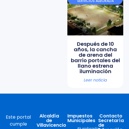
SERVICIOS ALBORADA
Después de 10
años, la cancha
de arena del
barrio portales del
llano estrena
iluminación
Leer noticia
Alcaldía
Impuestos
Contacto
Este portal
de
Municipales
Secretaría
cumple
Villavicencio
de
Alumbrado