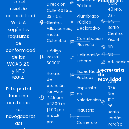
Educación
con el
Calle
Dirección:
Público
nivel de
40 Nro.
Calle 40 Nro.
accesibilidad
33 -
Alumbrado
33 - 64,
64,
Web A
Público
Centro,
Barrio
Declarativo
Villavicencio,
según los
Centro,
meta,
requisitos
Contribución
Piso 4
Colombia
de
Plusvalía
ND
conformidad
Código
ND
Delineación
de las
Postal:
Urbana
educacion
500001
WCAG 2.0
Secretaría
y NTC
Espectáculos
Horario
de
5854.
Públicos
Movilidad
de
Calle
atención:
Impuesto
37A
Este portal
Lun-Vier
de
Nro.
funciona
7:45 am
Valorización
19C -
con todos
a 12:00 m
26
los
| 1:00 pm
Industría
Barrio
a 4:45
navegadores
y
Jordán
pm
Comercio
del
Paraíso