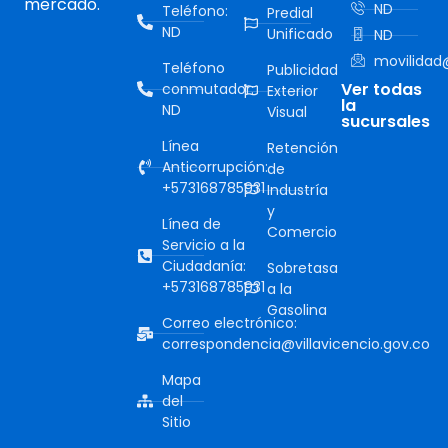
mercado.
ND
Teléfono:
Predial
ND
Unificado
ND
movilidad@
Teléfono
Publicidad
Ver todas
conmutador:
Exterior
la
ND
Visual
sucursales
Línea
Retención
Anticorrupción:
de
+573168785931
Industría
y
Línea de
Comercio
Servicio a la
Ciudadanía:
Sobretasa
+573168785931
a la
Gasolina
Correo electrónico:
correspondencia@villavicencio.gov.co
Mapa
del
Sitio