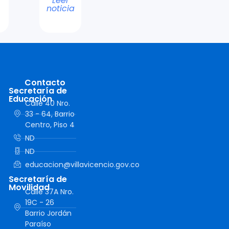
Leer
noticia
Contacto
Secretaría de
Educación
Calle 40 Nro.
33 - 64, Barrio
Centro, Piso 4
ND
ND
educacion@villavicencio.gov.co
Secretaría de
Movilidad
Calle 37A Nro.
19C - 26
Barrio Jordán
Paraíso