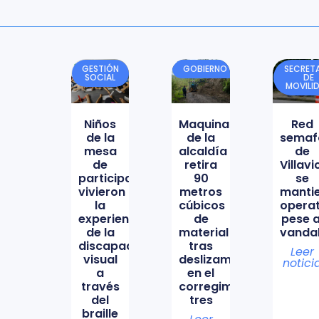
GESTIÓN
GOBIERNO
SECRETA
SOCIAL
DE
MOVILI
Niños
Maquinaria
Red
de la
de la
semaf
mesa
alcaldía
de
de
retira
Villav
participación
90
se
vivieron
metros
manti
la
cúbicos
opera
experiencia
de
pese a
de la
material
vanda
discapacidad
tras
Leer
visual
deslizamiento
notici
a
en el
través
corregimiento
del
tres
braille