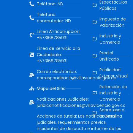
Espectáculos
Teléfono: ND
Públicos
Teléfono
Impuesto de
conmutador: ND
Valorización
Línea Anticorrupción:
Industría y
+573168785931
Comercio
Línea de Servicio a la
Predial
Ciudadanía:
Unificado
+573168785931
Publicidad
Correo electrónico:
Exterior Visual
correspondencia@villavicencio.gov.co
Retención de
Mapa del Sitio
Industría y
Notificaciones Judiciales:
Comercio
juridicanotificaciones@villavicencio.gov.co
Sobretasa a
Acciones de tutela: Las notificaciones
la Gasolina
judiciales, requerimientos previos,
incidentes de desacato e informe de los