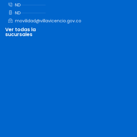
ND
ND
movilidad@villavicencio.gov.co
Ver todas la
sucursales