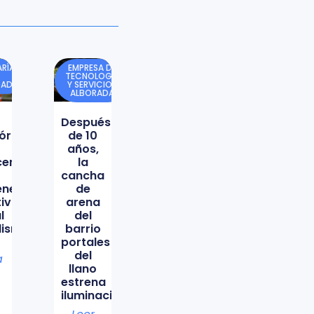
RÍA
EMPRESA DE
TECNOLOGÍA
DAD
Y SERVICIOS
ALBORADA
Después
órica
de 10
años,
icencio
la
cancha
ene
de
tiva
arena
l
del
lismo
barrio
portales
del
a
llano
estrena
iluminación