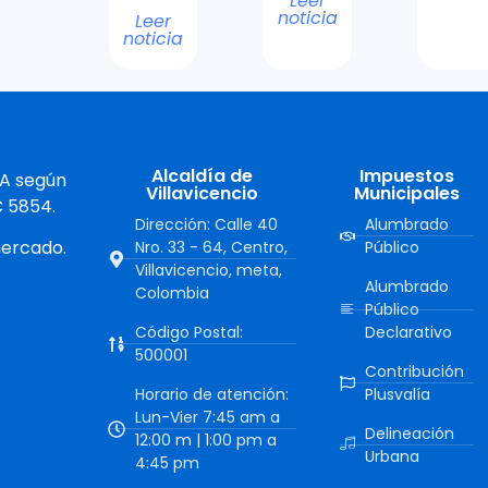
Leer
noticia
Leer
noticia
Alcaldía de
Impuestos
 A según
Villavicencio
Municipales
C 5854.
Dirección: Calle 40
Alumbrado
mercado.
Nro. 33 - 64, Centro,
Público
Villavicencio, meta,
Alumbrado
Colombia
Público
Código Postal:
Declarativo
500001
Contribución
Horario de atención:
Plusvalía
Lun-Vier 7:45 am a
Delineación
12:00 m | 1:00 pm a
Urbana
4:45 pm