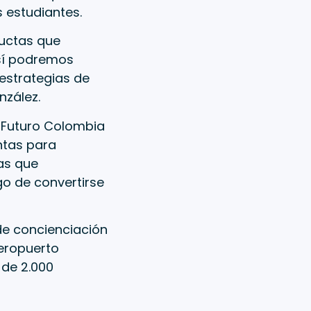
estudiantes.
ductas que
Así podremos
 estrategias de
nzález.
a Futuro Colombia
ntas para
as que
sgo de convertirse
de concienciación
aeropuerto
 de 2.000