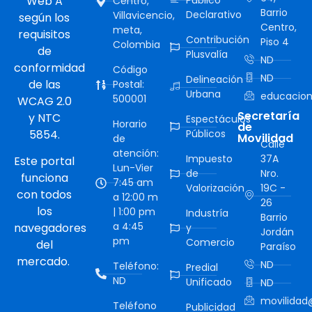
Web A
Público
Centro,
Barrio
Declarativo
Villavicencio,
según los
Centro,
meta,
requisitos
Contribución
Piso 4
Colombia
de
Plusvalía
ND
conformidad
Código
ND
Delineación
de las
Postal:
Urbana
educacion
500001
WCAG 2.0
Secretaría
y NTC
Espectáculos
Horario
de
5854.
Públicos
Movilidad
de
Calle
atención:
Impuesto
37A
Este portal
Lun-Vier
de
Nro.
funciona
7:45 am
Valorización
19C -
con todos
a 12:00 m
26
los
| 1:00 pm
Industría
Barrio
a 4:45
navegadores
y
Jordán
pm
Comercio
del
Paraíso
mercado.
ND
Teléfono:
Predial
ND
Unificado
ND
movilidad@
Teléfono
Publicidad