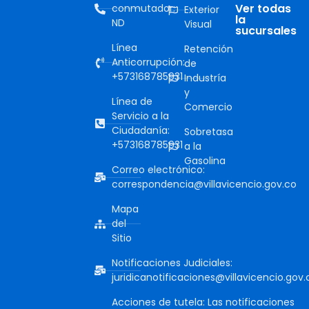
Ver todas
conmutador:
Exterior
la
ND
Visual
sucursales
Línea
Retención
Anticorrupción:
de
+573168785931
Industría
y
Línea de
Comercio
Servicio a la
Ciudadanía:
Sobretasa
+573168785931
a la
Gasolina
Correo electrónico:
correspondencia@villavicencio.gov.co
Mapa
del
Sitio
Notificaciones Judiciales:
juridicanotificaciones@villavicencio.gov.
Acciones de tutela: Las notificaciones