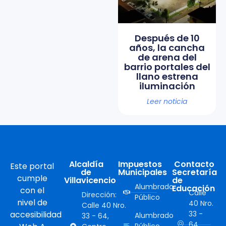
Después de 10
años, la cancha
de arena del
barrio portales del
llano estrena
iluminación
Leer noticia
Alcaldía
Impuestos
Contacto
Este portal
de
Municipales
Secretaría
cumple
Villavicencio
de
Alumbrado
Educación
con el
Calle
Dirección:
Público
nivel de
40 Nro.
Calle 40 Nro.
accesibilidad
33 -
Alumbrado
33 - 64,
64,