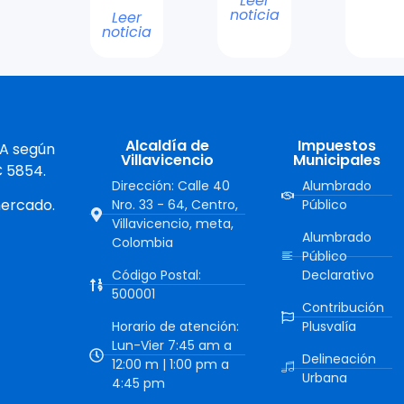
Leer
noticia
Leer
noticia
Alcaldía de
Impuestos
 A según
Villavicencio
Municipales
C 5854.
Dirección: Calle 40
Alumbrado
mercado.
Nro. 33 - 64, Centro,
Público
Villavicencio, meta,
Alumbrado
Colombia
Público
Código Postal:
Declarativo
500001
Contribución
Horario de atención:
Plusvalía
Lun-Vier 7:45 am a
Delineación
12:00 m | 1:00 pm a
Urbana
4:45 pm