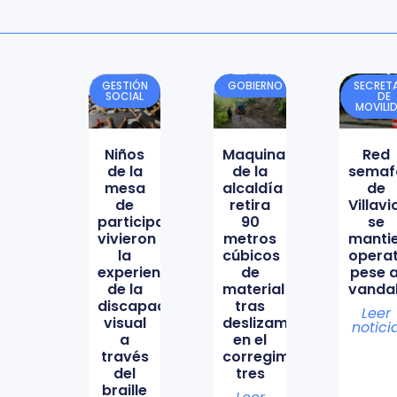
GESTIÓN
GOBIERNO
SECRETA
SOCIAL
DE
MOVILI
Niños
Maquinaria
Red
de la
de la
semaf
mesa
alcaldía
de
de
retira
Villav
participación
90
se
vivieron
metros
manti
la
cúbicos
opera
experiencia
de
pese a
de la
material
vanda
discapacidad
tras
Leer
visual
deslizamiento
notici
a
en el
través
corregimiento
del
tres
braille