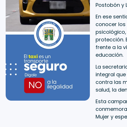
Postobón y L
En ese senti
conocer los 
psicológico,
protección.
frente a la 
educación.
La secretari
integral que
contra las 
salud, la de
Esta campaña
conmemoració
Mujer y esp