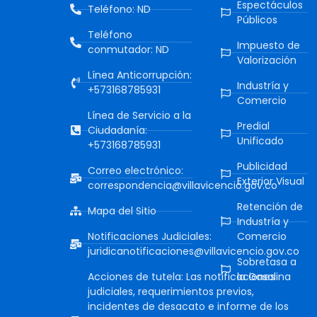
Espectáculos
Teléfono: ND
Públicos
Teléfono
Impuesto de
conmutador: ND
Valorización
Línea Anticorrupción:
Industría y
+573168785931
Comercio
Línea de Servicio a la
Predial
Ciudadanía:
Unificado
+573168785931
Publicidad
Correo electrónico:
Exterior Visual
correspondencia@villavicencio.gov.co
Retención de
Mapa del Sitio
Industría y
Notificaciones Judiciales:
Comercio
juridicanotificaciones@villavicencio.gov.co
Sobretasa a
Acciones de tutela: Las notificaciones
la Gasolina
judiciales, requerimientos previos,
incidentes de desacato e informe de los