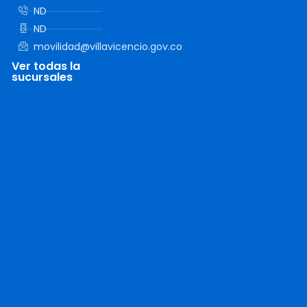
ND
ND
movilidad@villavicencio.gov.co
Ver todas la
sucursales