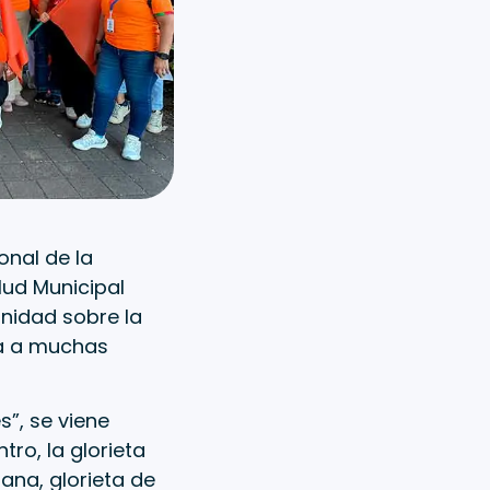
onal de la
lud Municipal
unidad sobre la
ta a muchas
”, se viene
ro, la glorieta
ana, glorieta de