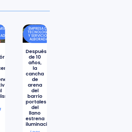
RÍA
EMPRESA DE
TECNOLOGÍA
DAD
Y SERVICIOS
ALBORADA
Después
órica
de 10
años,
icencio
la
cancha
ene
de
tiva
arena
l
del
lismo
barrio
portales
del
a
llano
estrena
iluminación