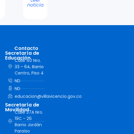
Leer
noticia
Contacto
Secretaría de
Educación
Calle 40 Nro.
33 - 64, Barrio
Centro, Piso 4
ND
ND
educacion@villavicencio.gov.co
Secretaría de
Movilidad
Calle 37A Nro.
19C - 26
Barrio Jordán
Paraíso