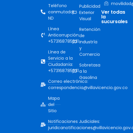
movilidad@
Teléfono
Publicidad
Ver todas
conmutador:
Exterior
la
ND
Visual
sucursales
Línea
Retención
Anticorrupción:
de
+573168785931
Industría
y
Línea de
Comercio
Servicio a la
Ciudadanía:
Sobretasa
+573168785931
a la
Gasolina
Correo electrónico:
correspondencia@villavicencio.gov.co
Mapa
del
Sitio
Notificaciones Judiciales:
juridicanotificaciones@villavicencio.gov.