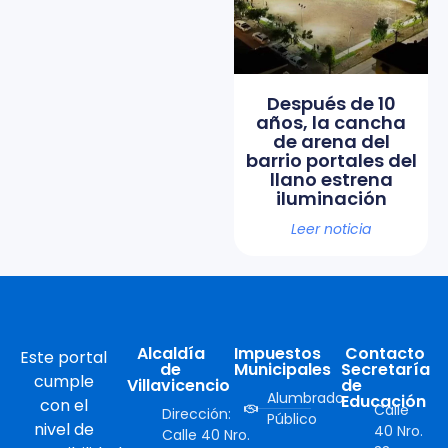
Después de 10
años, la cancha
de arena del
barrio portales del
llano estrena
iluminación
Leer noticia
Alcaldía
Impuestos
Contacto
Este portal
de
Municipales
Secretaría
cumple
Villavicencio
de
Alumbrado
Educación
con el
Calle
Dirección:
Público
nivel de
40 Nro.
Calle 40 Nro.