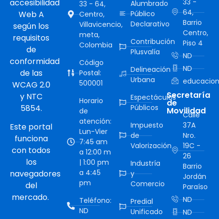
accesibilidad
33 -
Alumbrado
33 - 64,
64,
Web A
Público
Centro,
Barrio
Declarativo
Villavicencio,
según los
Centro,
meta,
requisitos
Contribución
Piso 4
Colombia
de
Plusvalía
ND
conformidad
Código
ND
Delineación
de las
Postal:
Urbana
educacion
500001
WCAG 2.0
Secretaría
y NTC
Espectáculos
Horario
de
5854.
Públicos
Movilidad
de
Calle
atención:
Impuesto
37A
Este portal
Lun-Vier
de
Nro.
funciona
7:45 am
Valorización
19C -
con todos
a 12:00 m
26
los
| 1:00 pm
Industría
Barrio
a 4:45
navegadores
y
Jordán
pm
Comercio
del
Paraíso
mercado.
ND
Teléfono:
Predial
ND
Unificado
ND