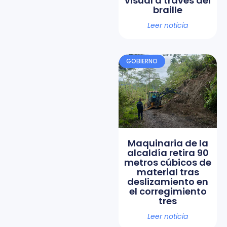
visual a través del
braille
Leer noticia
GOBIERNO
Maquinaria de la
alcaldía retira 90
metros cúbicos de
material tras
deslizamiento en
el corregimiento
tres
Leer noticia