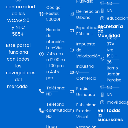
Plusvalía
ND
conformidad
Código
ND
Delineación
de las
Postal:
Urbana
educacion
500001
WCAG 2.0
Secretaría
y NTC
Espectáculos
Horario
de
5854.
Públicos
Movilidad
de
Calle
atención:
Impuesto
37A
Este portal
Lun-Vier
de
Nro.
funciona
7:45 am
Valorización
19C -
con todos
a 12:00 m
26
los
| 1:00 pm
Industría
Barrio
a 4:45
navegadores
y
Jordán
pm
Comercio
del
Paraíso
mercado.
ND
Teléfono:
Predial
ND
Unificado
ND
movilidad@
Teléfono
Publicidad
Ver todas
conmutador:
Exterior
la
ND
Visual
sucursales
Línea
Retención