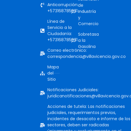
Anticorrupción:
de
+573168785931
Industría
y
Línea de
Comercio
Servicio a la
Ciudadanía:
Sobretasa
+573168785931
a la
Gasolina
Correo electrónico:
correspondencia@villavicencio.gov.co
Mapa
del
Sitio
Notificaciones Judiciales:
juridicanotificaciones@villavicencio.gov.
Acciones de tutela: Las notificaciones
judiciales, requerimientos previos,
incidentes de desacato e informe de los
sectores, deben ser radicadas