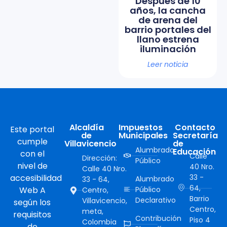
Después de 10
años, la cancha
de arena del
barrio portales del
llano estrena
iluminación
Leer noticia
Alcaldía
Impuestos
Contacto
Este portal
de
Municipales
Secretaría
cumple
Villavicencio
de
Alumbrado
Educación
con el
Calle
Dirección:
Público
nivel de
40 Nro.
Calle 40 Nro.
accesibilidad
33 -
Alumbrado
33 - 64,
64,
Web A
Público
Centro,
Barrio
Declarativo
Villavicencio,
según los
Centro,
meta,
requisitos
Contribución
Piso 4
Colombia
de