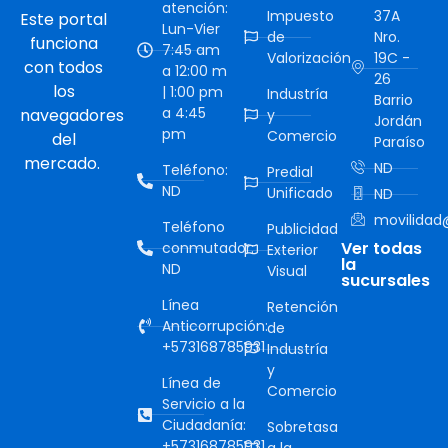
atención:
Impuesto
37A
Este portal
Lun-Vier
de
Nro.
funciona
7:45 am
Valorización
19C -
con todos
a 12:00 m
26
los
| 1:00 pm
Industría
Barrio
a 4:45
navegadores
y
Jordán
pm
Comercio
del
Paraíso
mercado.
ND
Teléfono:
Predial
ND
Unificado
ND
movilidad@
Teléfono
Publicidad
Ver todas
conmutador:
Exterior
la
ND
Visual
sucursales
Línea
Retención
Anticorrupción:
de
+573168785931
Industría
y
Línea de
Comercio
Servicio a la
Ciudadanía:
Sobretasa
+573168785931
a la