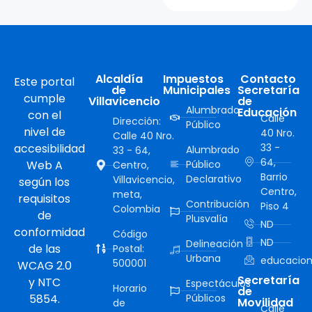
Alcaldía
Impuestos
Contacto
Este portal
de
Municipales
Secretaría
cumple
Villavicencio
de
Alumbrado
Educación
con el
Calle
Dirección:
Público
nivel de
40 Nro.
Calle 40 Nro.
accesibilidad
33 -
Alumbrado
33 - 64,
64,
Web A
Público
Centro,
Barrio
Declarativo
Villavicencio,
según los
Centro,
meta,
requisitos
Contribución
Piso 4
Colombia
de
Plusvalía
ND
conformidad
Código
ND
Delineación
de las
Postal:
Urbana
educacion
500001
WCAG 2.0
Secretaría
y NTC
Espectáculos
Horario
de
5854.
Públicos
Movilidad
de
Calle