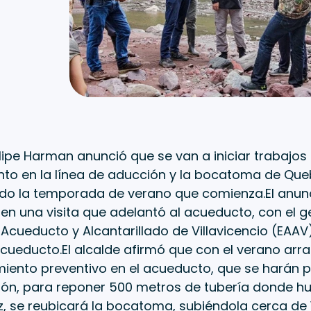
elipe Harman anunció que se van a iniciar trabajos
to en la línea de aducción y la bocatoma de Qu
o la temporada de verano que comienza.El anunci
n una visita que adelantó al acueducto, con el g
cueducto y Alcantarillado de Villavicencio (EAAV)
cueducto.El alcalde afirmó que con el verano arra
iento preventivo en el acueducto, que se harán p
ión, para reponer 500 metros de tubería donde h
ez, se reubicará la bocatoma, subiéndola cerca de