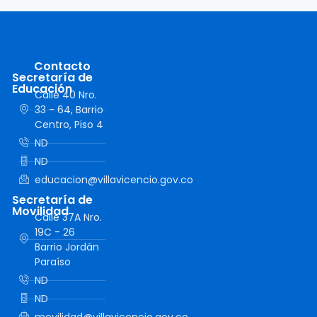
Contacto
Secretaría de
Educación
Calle 40 Nro.
33 - 64, Barrio
Centro, Piso 4
ND
ND
educacion@villavicencio.gov.co
Secretaría de
Movilidad
Calle 37A Nro.
19C - 26
Barrio Jordán
Paraíso
ND
ND
movilidad@villavicencio.gov.co