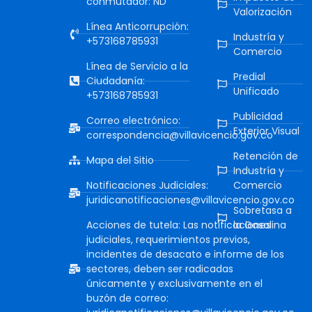
conmutador: ND
Valorización
Línea Anticorrupción:
Industría y
+573168785931
Comercio
Línea de Servicio a la
Predial
Ciudadanía:
Unificado
+573168785931
Publicidad
Correo electrónico:
Exterior Visual
correspondencia@villavicencio.gov.co
Retención de
Mapa del Sitio
Industría y
Notificaciones Judiciales:
Comercio
juridicanotificaciones@villavicencio.gov.co
Sobretasa a
Acciones de tutela: Las notificaciones
la Gasolina
judiciales, requerimientos previos,
incidentes de desacato e informe de los
sectores, deben ser radicadas
únicamente y exclusivamente en el
buzón de correo: