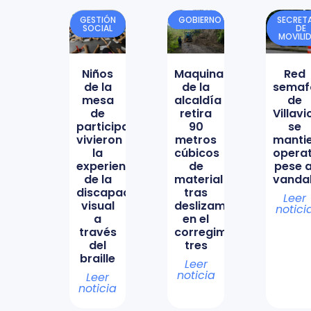
GESTIÓN
GOBIERNO
SECRETA
SOCIAL
DE
MOVILI
Niños
Maquinaria
Red
de la
de la
semaf
mesa
alcaldía
de
de
retira
Villav
participación
90
se
vivieron
metros
manti
la
cúbicos
opera
experiencia
de
pese a
de la
material
vanda
discapacidad
tras
Leer
visual
deslizamiento
notici
a
en el
través
corregimiento
del
tres
braille
Leer
noticia
Leer
noticia