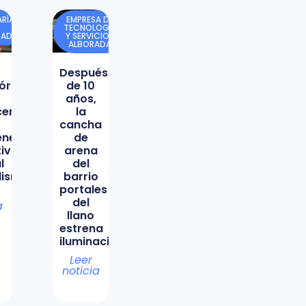
RÍA
EMPRESA DE
TECNOLOGÍA
DAD
Y SERVICIOS
ALBORADA
Después
órica
de 10
años,
icencio
la
cancha
ene
de
tiva
arena
l
del
lismo
barrio
portales
del
a
llano
estrena
iluminación
Leer
noticia