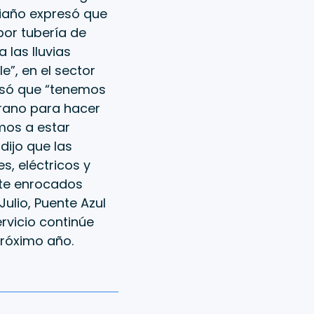
Riaño expresó que
por tubería de
 las lluvias
”, en el sector
esó que “tenemos
rano para hacer
mos a estar
ijo que las
s, eléctricos y
nte enrocados
Julio, Puente Azul
rvicio continúe
próximo año.