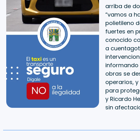
arriba de do
“vamos a hac
polietileno 
fuertes en p
conocido co
a cuentagot
intervencion
informando 
obras se des
operarios, y
para proteger
y Ricardo He
sin afectaci