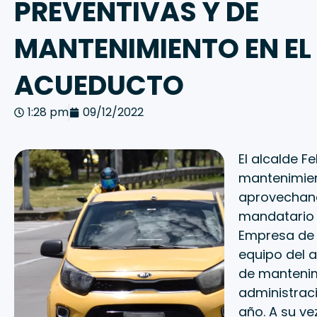
PREVENTIVAS Y DE
MANTENIMIENTO EN EL
ACUEDUCTO
1:28 pm
09/12/2022
El alcalde F
mantenimien
aprovechand
mandatario e
Empresa de A
equipo del a
de mantenim
administrac
año. A su v