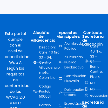
Alcaldía
Impuestos
Contacto
Este portal
de
Municipales
Secretaría
cumple
Villavicencio
de
Alumbrado
Educación
con el
Calle
Dirección:
Público
nivel de
40 Nro.
Calle 40 Nro.
accesibilidad
33 -
Alumbrado
33 - 64,
64,
Web A
Público
Centro,
Barrio
Declarativo
Villavicencio,
según los
Centro,
meta,
requisitos
Contribución
Piso 4
Colombia
de
Plusvalía
ND
conformidad
Código
ND
Delineación
de las
Postal:
Urbana
educacion
500001
WCAG 2.0
Secretaría
y NTC
Espectáculos
Horario
de