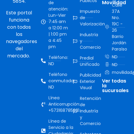
5854.
Públicos
Movilidad
de
Calle
atención:
Impuesto
37A
Este portal
Lun-Vier
de
Nro.
funciona
7:45 am
Valorización
19C -
con todos
a 12:00 m
26
los
| 1:00 pm
Industría
Barrio
a 4:45
navegadores
y
Jordán
pm
Comercio
del
Paraíso
mercado.
ND
Teléfono:
Predial
ND
Unificado
ND
movilidad@
Teléfono
Publicidad
Ver todas
conmutador:
Exterior
la
ND
Visual
sucursales
Línea
Retención
Anticorrupción:
de
+573168785931
Industría
y
Línea de
Comercio
Servicio a la
Ciudadanía: