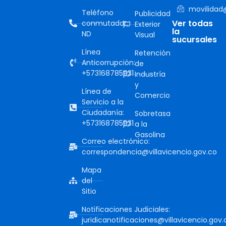
movilidad@
Teléfono
Publicidad
Ver todas
conmutador:
Exterior
la
ND
Visual
sucursales
Línea
Retención
Anticorrupción:
de
+573168785931
Industría
y
Línea de
Comercio
Servicio a la
Ciudadanía:
Sobretasa
+573168785931
a la
Gasolina
Correo electrónico:
correspondencia@villavicencio.gov.co
Mapa
del
Sitio
Notificaciones Judiciales:
juridicanotificaciones@villavicencio.gov.