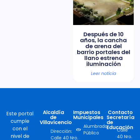
Después de 10
años, la cancha
de arena del
barrio portales del
llano estrena
iluminación
Leer noticia
Alcaldía
Impuestos
Contacto
Este portal
de
Municipales
Secretaría
cumple
Villavicencio
de
Alumbrado
Educación
con el
Calle
Dirección:
Público
nivel de
40 Nro.
Calle 40 Nro.