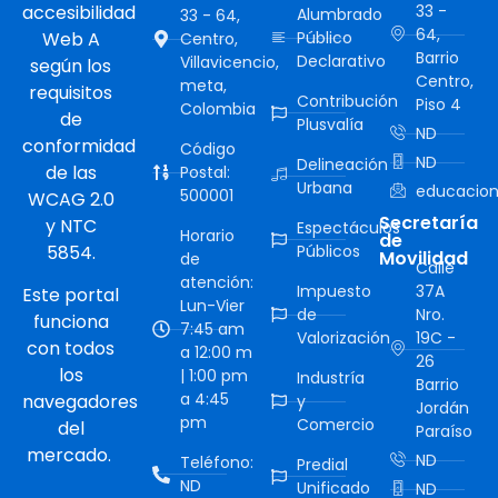
accesibilidad
33 -
Alumbrado
33 - 64,
64,
Web A
Público
Centro,
Barrio
Declarativo
Villavicencio,
según los
Centro,
meta,
requisitos
Contribución
Piso 4
Colombia
de
Plusvalía
ND
conformidad
Código
ND
Delineación
de las
Postal:
Urbana
educacion
500001
WCAG 2.0
Secretaría
y NTC
Espectáculos
Horario
de
5854.
Públicos
Movilidad
de
Calle
atención:
Impuesto
37A
Este portal
Lun-Vier
de
Nro.
funciona
7:45 am
Valorización
19C -
con todos
a 12:00 m
26
los
| 1:00 pm
Industría
Barrio
a 4:45
navegadores
y
Jordán
pm
Comercio
del
Paraíso
mercado.
ND
Teléfono:
Predial
ND
Unificado
ND