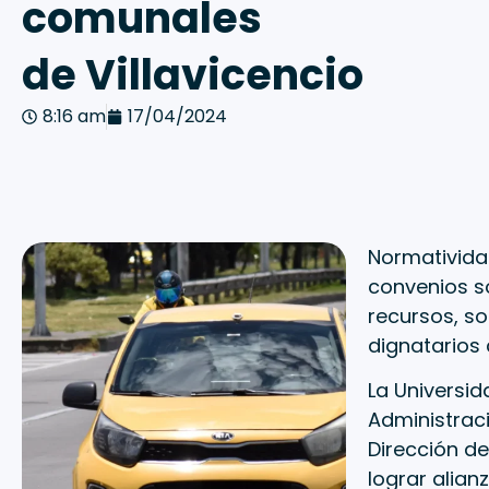
comunales
de Villavicencio
8:16 am
17/04/2024
Normativida
convenios so
recursos, so
dignatarios 
La Universi
Administraci
Dirección de
lograr alian