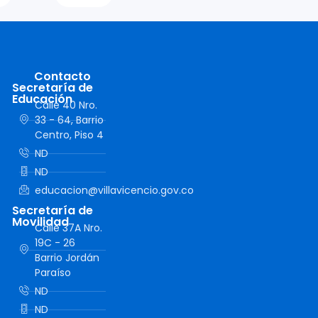
Contacto
Secretaría de
Educación
Calle 40 Nro.
33 - 64, Barrio
Centro, Piso 4
ND
ND
educacion@villavicencio.gov.co
Secretaría de
Movilidad
Calle 37A Nro.
19C - 26
Barrio Jordán
Paraíso
ND
ND