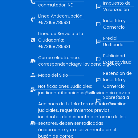
Impuesto de
conmutador: ND
Valorización
Línea Anticorrupción:
Industría y
+573168785931
Comercio
Línea de Servicio a la
Predial
Ciudadanía:
Unificado
+573168785931
Publicidad
Correo electrónico:
Exterior Visual
correspondencia@villavicencio.gov.co
Retención de
Mapa del Sitio
Industría y
Notificaciones Judiciales:
Comercio
juridicanotificaciones@villavicencio.gov.co
Sobretasa a
Acciones de tutela: Las notificaciones
la Gasolina
judiciales, requerimientos previos,
incidentes de desacato e informe de los
sectores, deben ser radicadas
únicamente y exclusivamente en el
buzón de correo: