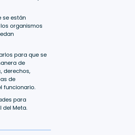
e se están
 los organismos
uedan
arlos para que se
manera de
, derechos,
mas de
 funcionario.
dades para
l del Meta.