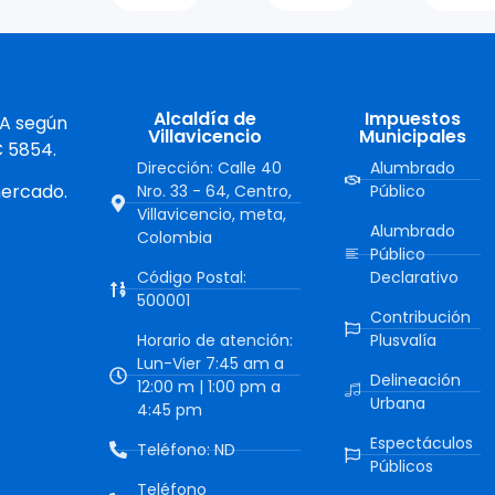
Alcaldía de
Impuestos
 A según
Villavicencio
Municipales
C 5854.
Dirección: Calle 40
Alumbrado
mercado.
Nro. 33 - 64, Centro,
Público
Villavicencio, meta,
Alumbrado
Colombia
Público
Código Postal:
Declarativo
500001
Contribución
Horario de atención:
Plusvalía
Lun-Vier 7:45 am a
Delineación
12:00 m | 1:00 pm a
Urbana
4:45 pm
Espectáculos
Teléfono: ND
Públicos
Teléfono