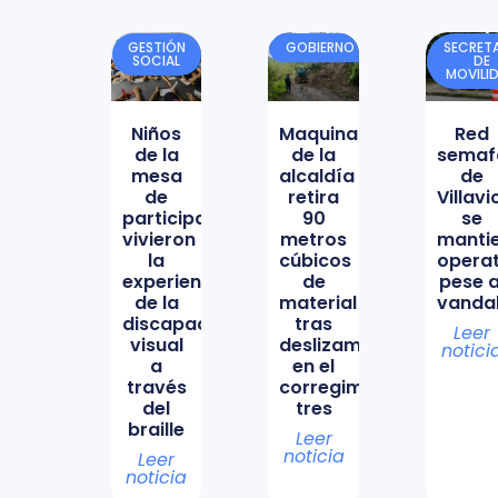
GESTIÓN
GOBIERNO
SECRETA
SOCIAL
DE
MOVILI
Niños
Maquinaria
Red
de la
de la
semaf
mesa
alcaldía
de
de
retira
Villav
participación
90
se
vivieron
metros
manti
la
cúbicos
opera
experiencia
de
pese a
de la
material
vanda
discapacidad
tras
Leer
visual
deslizamiento
notici
a
en el
través
corregimiento
del
tres
braille
Leer
noticia
Leer
noticia