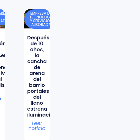
RÍA
EMPRESA DE
TECNOLOGÍA
DAD
Y SERVICIOS
ALBORADA
Después
órica
de 10
años,
icencio
la
cancha
ene
de
tiva
arena
l
del
lismo
barrio
portales
del
a
llano
estrena
iluminación
Leer
noticia