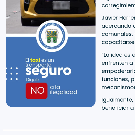
corregimient
Javier Herre
acercando a
comunales, 
capacitarse 
“La idea es 
enfrenten a
empoderarlo
funciones, 
mecanismos 
Igualmente,
beneficiar a