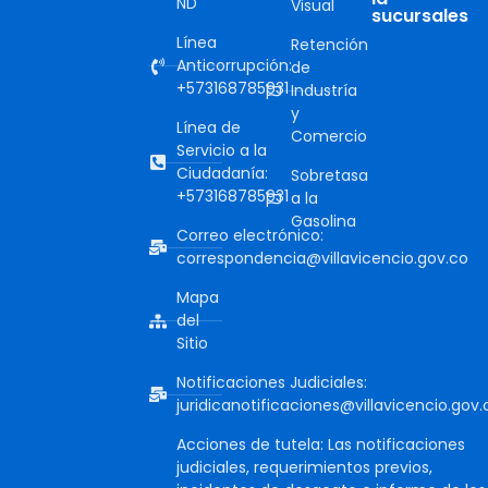
ND
Visual
sucursales
Línea
Retención
Anticorrupción:
de
+573168785931
Industría
y
Línea de
Comercio
Servicio a la
Ciudadanía:
Sobretasa
+573168785931
a la
Gasolina
Correo electrónico:
correspondencia@villavicencio.gov.co
Mapa
del
Sitio
Notificaciones Judiciales:
juridicanotificaciones@villavicencio.gov.
Acciones de tutela: Las notificaciones
judiciales, requerimientos previos,