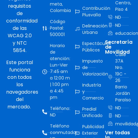
Centro,
meta,
requisitos
Contribución
Piso 4
Colombia
de
Plusvalía
ND
conformidad
Código
ND
Delineación
de las
Postal:
Urbana
educacion
500001
WCAG 2.0
Secretaría
y NTC
Espectáculos
Horario
de
5854.
Públicos
Movilidad
de
Calle
atención:
Impuesto
37A
Este portal
Lun-Vier
de
Nro.
funciona
7:45 am
Valorización
19C -
con todos
a 12:00 m
26
los
| 1:00 pm
Industría
Barrio
a 4:45
navegadores
y
Jordán
pm
Comercio
del
Paraíso
mercado.
ND
Teléfono:
Predial
ND
Unificado
ND
movilidad@
Teléfono
Publicidad
Ver todas
conmutador:
Exterior
la